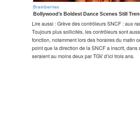
A
Lire aussi :
Grève des contrôleurs SNCF : aux rac
r
Toujours plus sollicités, les contrôleurs sont aus
t
fonction, notamment lors des horaires du matin ou
i
point que la direction de la SNCF a inscrit, dans
c
seraient au moins deux par TGV d’ici trois ans.
l
e
r
é
s
e
r
v
é
à