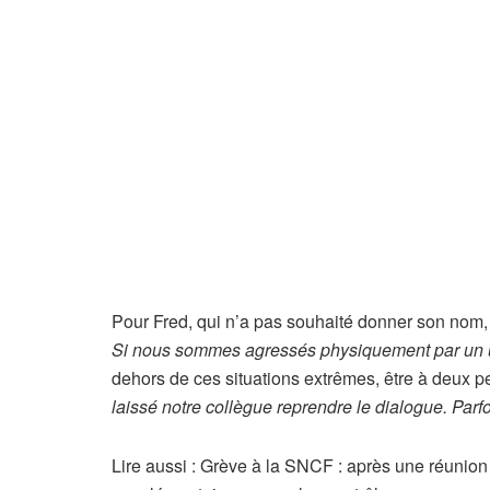
n
o
s
a
b
o
n
n
é
s
Pour Fred, qui n’a pas souhaité donner son nom,
Si nous sommes agressés physiquement par un usag
dehors de ces situations extrêmes, être à deux p
laissé notre collègue reprendre le dialogue. Parf
Lire aussi :
Grève à la SNCF : après une réunion 