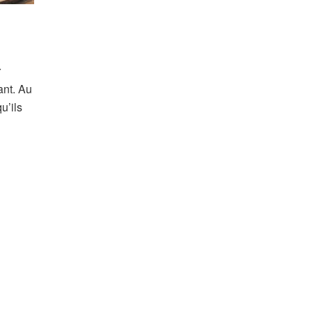
r
ant. Au
u’ils