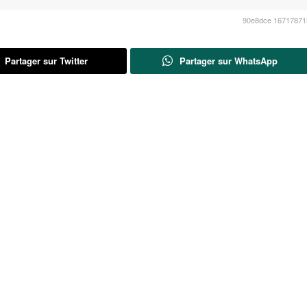
90e8dce 16717871
Partager sur Twitter
Partager sur WhatsApp