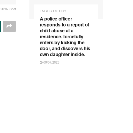
31297 Sncf
ENGLISH STORY
A police officer
responds to a report of
child abuse at a
residence, forcefully
enters by kicking the
door, and discovers his
own daughter inside.
09/07/2023