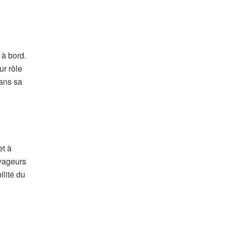
 à bord.
ur rôle
dans sa
et à
oyageurs
ilité du