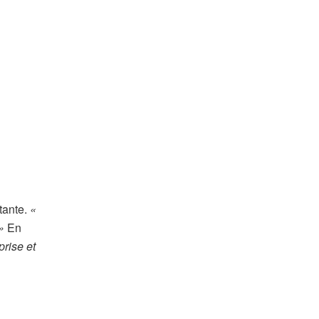
tante.
«
»
En
rise et