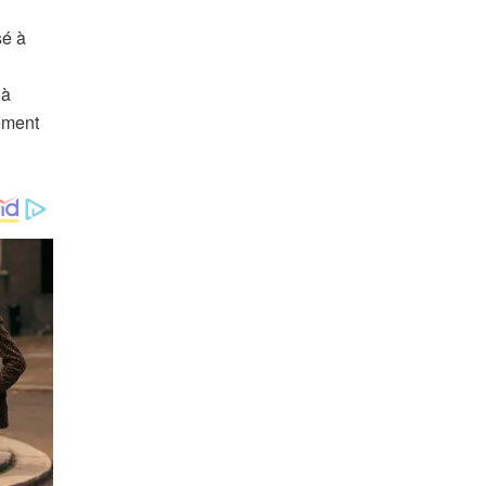
sé à
 à
ement