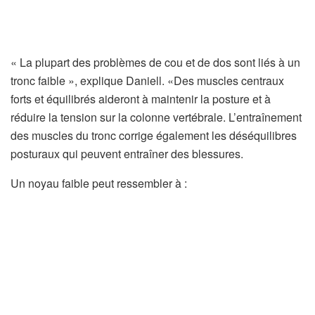
l
o
n
« La plupart des problèmes de cou et de dos sont liés à un
g
tronc faible », explique Daniell. «Des muscles centraux
l
forts et équilibrés aideront à maintenir la posture et à
e
réduire la tension sur la colonne vertébrale. L’entraînement
t
des muscles du tronc corrige également les déséquilibres
)
posturaux qui peuvent entraîner des blessures.
Un noyau faible peut ressembler à :