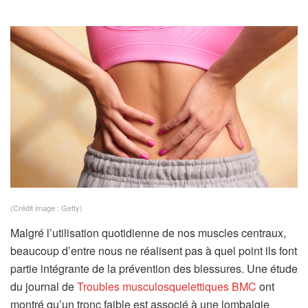
(Crédit image : Getty)
Malgré l’utilisation quotidienne de nos muscles centraux,
beaucoup d’entre nous ne réalisent pas à quel point ils font
partie intégrante de la prévention des blessures. Une étude
(
du journal de
Troubles musculosquelettiques BMC
ont
s
montré qu’un tronc faible est associé à une lombalgie