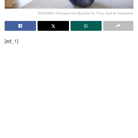
1655439241 Pourquoi Les Muscles Du Tronc Sont Ils Importants
[ad_1]