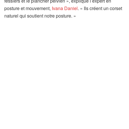
fessiers et le plancher pelvien », explique l’expert en
(
posture et mouvement,
Ivana Daniel
. « Ils créent un corset
s
naturel qui soutient notre posture. »
’
o
u
v
r
e
d
a
n
s
u
n
n
o
u