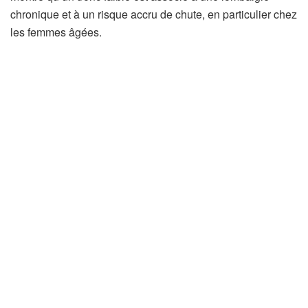
’
chronique et à un risque accru de chute, en particulier chez
o
les femmes âgées.
u
v
r
e
d
a
n
s
u
n
n
o
u
v
e