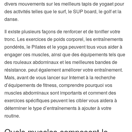
(
divers mouvements sur les meilleurs tapis de yoga
et pour
s
des activités telles que le surf, le SUP board, le golf et la
’
danse.
o
Il existe plusieurs façons de renforcer et de tonifier votre
u
tronc. Les exercices de poids corporel, les entraînements
v
pondérés, le Pilates et le yoga peuvent tous vous aider à
r
engager ces muscles, ainsi que des équipements tels que
e
des rouleaux abdominaux et les meilleures bandes de
d
(
résistance.
peut également améliorer votre entraînement.
a
s
Mais, avant de vous lancer sur Internet à la recherche
n
’
d’équipements de fitness, comprendre pourquoi vos
s
o
muscles abdominaux sont importants et comment des
u
u
exercices spécifiques peuvent les cibler vous aidera à
n
v
déterminer le type d’entraînements à ajouter à votre
n
r
routine.
o
e
u
Quels muscles composent le
d