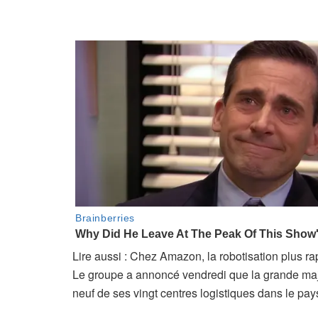
A
Lire aussi :
Chez Amazon, la robotisation plus ra
r
Le groupe a annoncé vendredi que la grande majo
t
neuf de ses vingt centres logistiques dans le pa
i