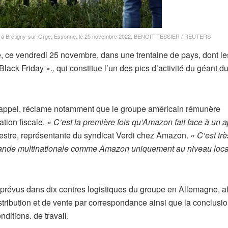
on à Brétigny-sur-Orge, Essonne, le 25 novembre 2022.
BENOIT TESSIER / REUTERS
, ce vendredi 25 novembre, dans une trentaine de pays, dont le
Black Friday ».
,
qui constitue l’un des pics d’activité du géant du
et appel, réclame notamment que le groupe américain rémunère
ation fiscale.
« C’est la première fois qu’Amazon fait face à un 
vestre, représentante du syndicat Verdi chez Amazon.
« C’est trè
grande multinationale comme Amazon uniquement au niveau loca
t prévus dans dix centres logistiques du groupe en Allemagne, af
istribution et de vente par correspondance ainsi que la conclusi
ditions. de travail.