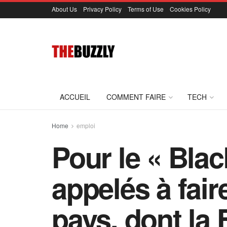
About Us
Privacy Policy
Terms of Use
Cookies Policy
ACCUEIL
COMMENT FAIRE
TECH
Home
emploi
Pour le « Blac
appelés à fair
pays, dont la 