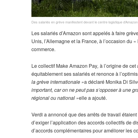
Des salariés en grève manifestent devant le centre logistique d’Amaz
Les salariés d’Amazon sont appelés à faire grève
Unis, l’Allemagne et la France, à l’occasion du « 
commerce.
Le collectif Make Amazon Pay
,
à l’origine de c
équitablement ses salariés et renonce à l’optimis
la grève internationale »
a déclaré Monika Di Sil
important, car on ne peut pas s’opposer à une 
régional ou national »
elle a ajouté.
Verdi a annoncé que des arrêts de travail étaien
d’exiger l’application des accords collectifs de d
d’accords complémentaires pour améliorer les con