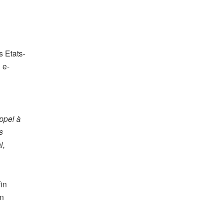
s Etats-
 e-
appel à
s
l,
in
on