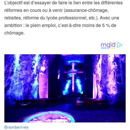
L’objectif est d’essayer de faire le lien entre les différentes
b
réformes en cours ou à venir (assurance-chômage,
o
retraites, réforme du lycée professionnel, etc.). Avec une
n
ambition : le plein emploi, c’est-à-dire moins de 5 % de
n
chômage.
é
s