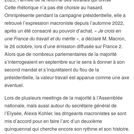
t
Cette rhétorique n’a pas été choisie au hasard.
i
Omniprésente pendant la campagne présidentielle, elle a
c
retrouvé l’expression macroniste depuis l’automne 2022,
l
après un été consacré au pouvoir d’achat.
« Je crois en
e
une France du travail et du mérite »
,
a déclaré M. Macron,
r
le 26 octobre, lors d’une émission diffusée sur France 2.
é
Alors que de nombreux parlementaires de la majorité
s
s’interrogeaient en septembre sur le sens à donner à son
e
second mandat et s’inquiétaient du flou de la
r
présidentielle, la valeur travail est apparue comme une axe
v
éventuel.
é
Lors de plusieurs meetings de la majorité à l’Assemblée
à
nationale, mais aussi autour du secrétaire général de
n
l’Elysée, Alexis Kohler, les dirigeants macronistes se sont
o
mis d’accord pour en faire l’arc d’un deuxième
s
quinquennat qui cherche encore son rythme et son histoire.
a