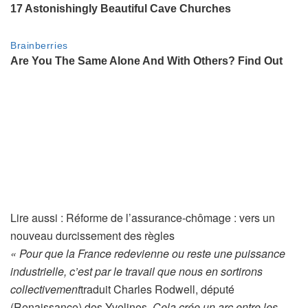
A
Lire aussi :
Réforme de l’assurance-chômage : vers un
r
nouveau durcissement des règles
t
« Pour que la France redevienne ou reste une puissance
i
industrielle, c’est par le travail que nous en sortirons
c
collectivement
traduit Charles Rodwell, député
l
(Renaissance) des Yvelines.
Cela crée un arc entre les