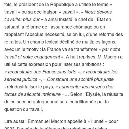
fois, le président de la République a utilisé le terme «
travail » ou sa déclinaison « travail ».
« Nous devons
travailler plus dur »
a ainsi insisté le chef de l’Etat en
saluant la réforme de l’assurance-chômage ou en
rappelant l’absolue nécessité, selon lui, d’une réforme des
retraites. Un champ lexical décliné de multiples façons,
avec un leitmotiv : la France va se transformer
« par notre
travail et notre engagement ».
A huit reprises, M. Macron a
utilisé cette expression pour lister ses ambitions :
« reconstruire une France plus forte »
,
« reconstruire les
services publics »
,
« Construire une société plus juste
»
réindustrialiser le pays,
« augmenter les moyens des
forces de sécurité intérieure »
… Selon l’Elysée, la réussite
de ce second quinquennat sera conditionnée par la
question du travail.
A
Lire aussi :
Emmanuel Macron appelle à « l’unité » pour
r
2023, l’année de la réforme des retraites qui divise