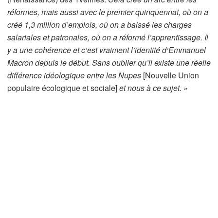
e
réformes, mais aussi avec le premier quinquennat, où on a
r
créé 1,3 million d’emplois, où on a baissé les charges
é
salariales et patronales, où on a réformé l’apprentissage. Il
s
y a une cohérence et c’est vraiment l’identité d’Emmanuel
e
Macron depuis le début. Sans oublier qu’il existe une réelle
r
différence idéologique entre les Nupes
[Nouvelle Union
v
populaire écologique et sociale]
et nous à ce sujet. »
é
à
n
o
s
a
b
o
n
n