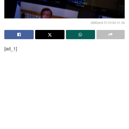
A982dc8 5110160 01 06
[ad_1]