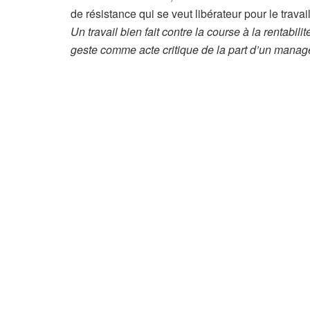
c
de résistance qui se veut libérateur pour le trava
l
Un travail bien fait contre la course à la rentabili
e
geste comme acte critique de la part d’un manage
r
é
s
e
r
v
é
à
n
o
s
a
b
o