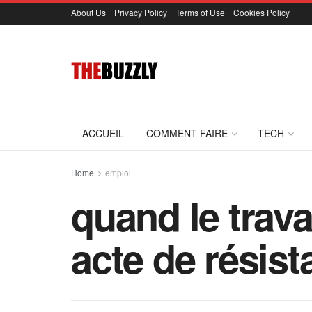
About Us
Privacy Policy
Terms of Use
Cookies Policy
ACCUEIL
COMMENT FAIRE
TECH
Home
emploi
quand le trava
acte de résis