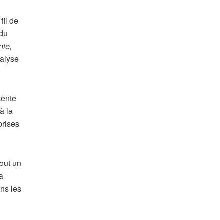
fil de
 du
nie,
alyse
tente
 à la
prises
sout un
a
ans les