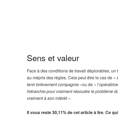
n
n
é
s
Sens et valeur
Face à des conditions de travail déplorables, un t
au mépris des règles. Cela peut être le cas de
« 
tenir brièvement compagnie »
ou de
« l’opératric
hiérarchie pour vraiment résoudre le problème du 
vraiment à son intérêt »
.
Il vous reste 30,11% de cet article à lire. Ce q