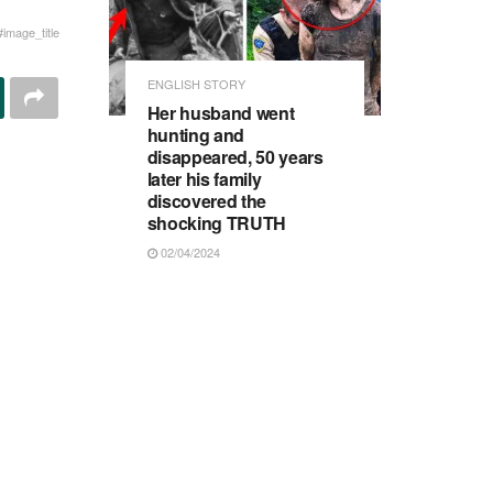
#image_title
ENGLISH STORY
Her husband went
hunting and
disappeared, 50 years
later his family
discovered the
shocking TRUTH
02/04/2024