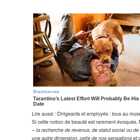
A
Lire aussi :
Dirigeants et employés : tous au mus
r
Si cette notion de beauté est rarement évoquée, M
t
« la recherche de revenus, de statut social ou de
i
une autre dimension, celle de nos sensations et 