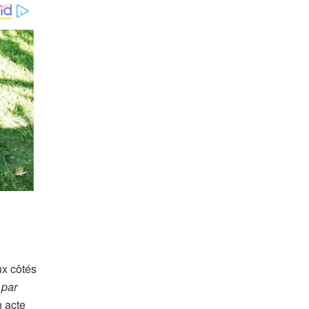
ux côtés
 par
n acte