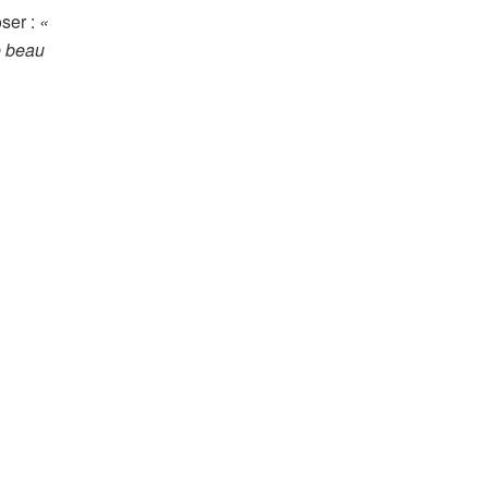
oser :
«
le beau