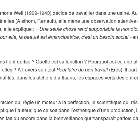
one Weil (1909-1943) décide de travailler dans une usine. Au 
rielles (Alsthom, Renault), elle mène une observation attentive
, elle explique :
« Une seule chose rend supportable la monoto
our elle, la beauté est émancipatrice, c’est un besoin social »
an
ns l’entreprise ? Quelle est sa fonction ? Pourquoi est-ce une at
elles ? A travers son test
Peut faire du bon travail
(Erès), il part
alités, dans les ateliers d’artisans, les espaces verts des entre
icien qui règle un moteur à la perfection, le scientifique qui ré
ique l’auteur, que ce soit dans l’esthétique d’une production, l
ien fait ou encore dans la bienveillance qui transparaît parfois d