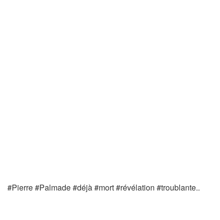
#Pierre #Palmade #déjà #mort #révélation #troublante..