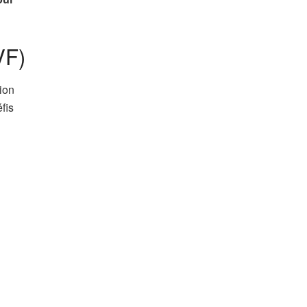
VF)
sion
fis