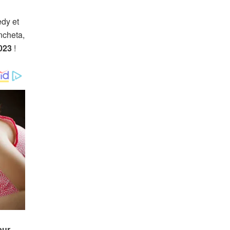
edy et
ncheta,
2023
!