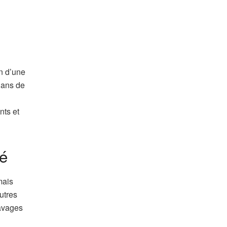
on d’une
dans de
nts et
ié
mais
utres
ravages