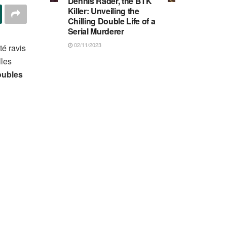
Dennis Rader, the BTK
Killer: Unveiling the
Chilling Double Life of a
Serial Murderer
02/11/2023
té ravis
lles
roubles