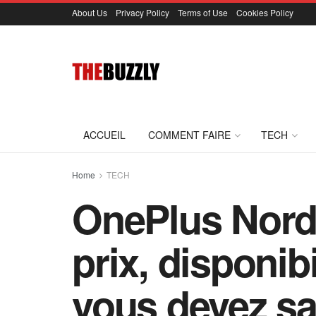
About Us
Privacy Policy
Terms of Use
Cookies Policy
ACCUEIL
COMMENT FAIRE
TECH
Home
TECH
OnePlus Nord 
prix, disponib
vous devez sa