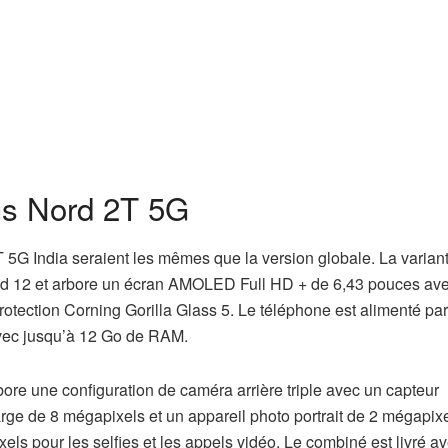
us Nord 2T 5G
 5G India seraient les mêmes que la version globale. La varian
d 12 et arbore un écran AMOLED Full HD + de 6,43 pouces av
rotection Corning Gorilla Glass 5. Le téléphone est alimenté pa
vec jusqu’à 12 Go de RAM.
re une configuration de caméra arrière triple avec un capteur
-large de 8 mégapixels et un appareil photo portrait de 2 mégapix
els pour les selfies et les appels vidéo. Le combiné est livré a