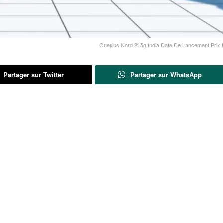
Oneplus Nord 2t 5g India Date De Lancement Prix Di
Partager sur Twitter
Partager sur WhatsApp