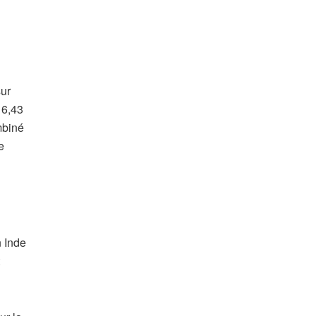
sur
 6,43
mbiné
e
 Inde