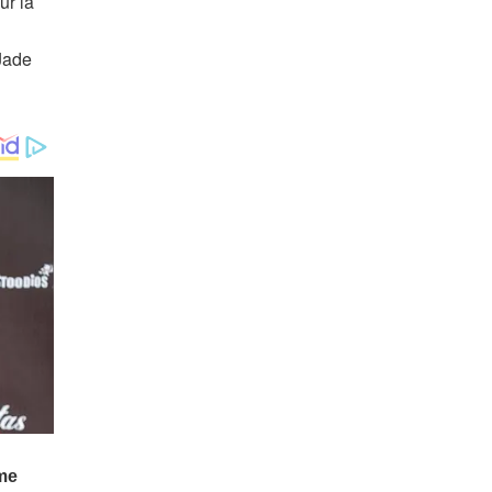
ur la
Jade