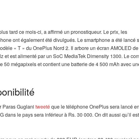
us tard ce mois-ci, a affirmé un pronostiqueur. Le prix, les
rtphone ont également été divulgués. Le smartphone a été lancé 
modèle « T » du OnePlus Nord 2. Il arbore un écran AMOLED de
Hz et est alimenté par un SoC MediaTek Dimensity 1300. Le co
e 50 mégapixels et contient une batterie de 4 500 mAh avec un
onibilité
eur Paras Guglani
tweeté
que le téléphone OnePlus sera lancé en
G dans le pays sera inférieur à Rs. 30 000. On dit aussi qu’il est