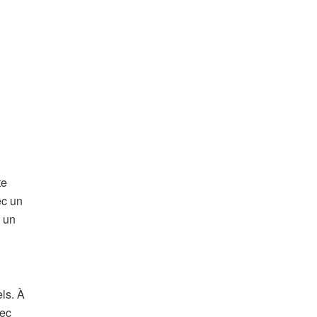
te
ec un
r un
els. À
vec