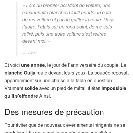
« Lors du premier accident de voiture, une
camionnette blanche a failli heurter le côté
de ma voiture et j’ai dû quitter la route. Dans
l’autre, j’étais sur un rond-point. Je me suis
retiré, puis une autre voiture s’est retirée
devant moi. »
Linzi
Et voici
une année
, le jour de l’anniversaire du couple. La
planche Ouija
roulé devant leurs yeux. La poupée reposait
apparemment sur une chaise à la table en question.
Vraiment
solide
avec un pied de métal, il était
impossible
qu’il s’effondre
Ainsi.
Des mesures de précaution
Pour éviter que de nouveaux événements intrigants ne se
produisent, ils ont placé la poupée dans une vitrine.