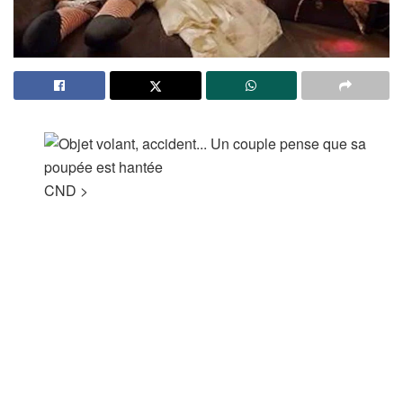
CND
>