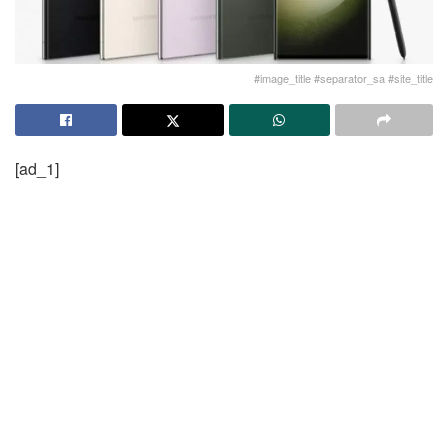
#image_title #separator_sa #site_title
[ad_1]