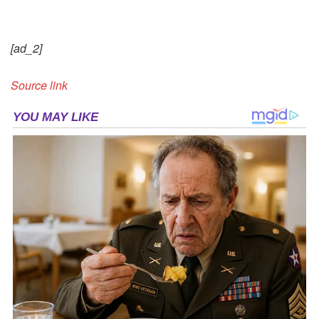
[ad_2]
Source link