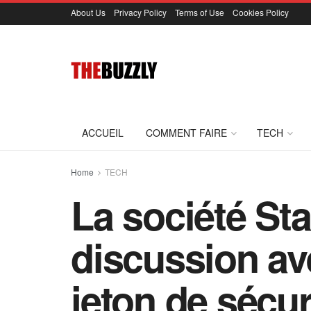
About Us
Privacy Policy
Terms of Use
Cookies Policy
ACCUEIL
COMMENT FAIRE
TECH
Home
TECH
La société St
discussion av
jeton de sécur