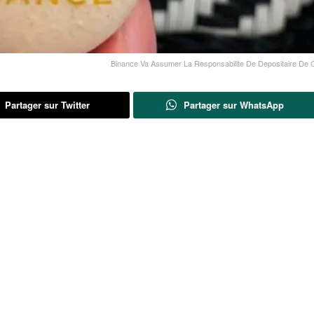
Binance Va Assumer La Responsabilite De Depositaire De 
Partager sur Twitter
Partager sur WhatsApp