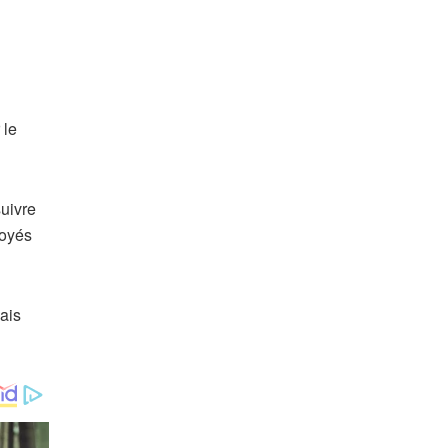
 le
uivre
loyés
iais