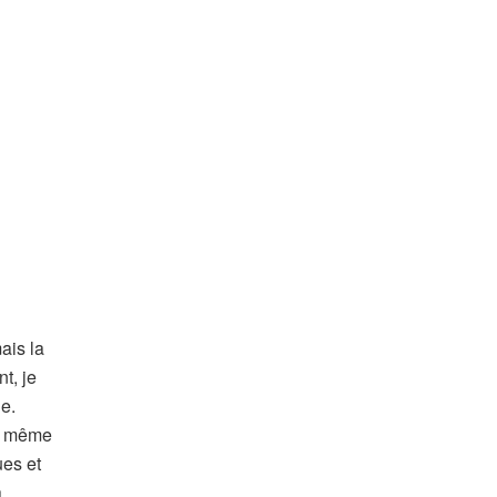
ais la
t, je
le.
la même
ues et
a