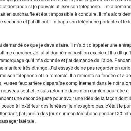
êté et demandé si je pouvais utiliser son téléphone. Il m’a deman
était en surchauffe et était impossible à conduire. Il m’a alors d
ne seconde et j’ai dit oui. Il attrapa son téléphone portable et le 
ai demandé ce que je devais faire. Il m’a dit d’appeler une entre
t me chercher. Je lui ai donné ma position exacte et il a dit qu’il
de remorquage qu’il m’a donnée et j’ai demandé de l’aide. Pendan
ne manière très étrange. J’ai essayé de ne pas regarder en arri
me son téléphone et l’a remercié. Il a remonté sa fenêtre et a 
i vu ses feux arrière disparaître complètement dans le noir alors
à nouveau seul et je suis retourné dans mon camion pour être à
endant une seconde juste pour avoir une idée de la façon dont il 
pouce à l’extérieur des fenêtres, je n’exagère pas, c’était le pur
attendant, j’ai joué à des jeux sur mon téléphone pendant 20 min
passager latérale.