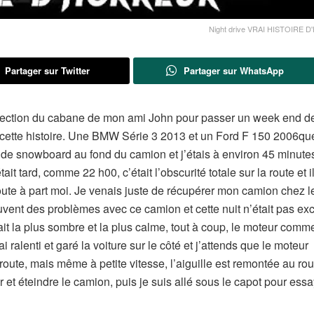
Night drive VRAI HISTOIRE
Partager sur Twitter
Partager sur WhatsApp
irection du cabane de mon ami John pour passer un week end d
cette histoire. Une BMW Série 3 2013 et un Ford F 150 2006que
 de snowboard au fond du camion et j’étais à environ 45 minute
t tard, comme 22 h00, c’était l’obscurité totale sur la route et i
a route à part moi. Je venais juste de récupérer mon camion chez l
vent des problèmes avec ce camion et cette nuit n’était pas exc
ait la plus sombre et la plus calme, tout à coup, le moteur com
ralenti et garé la voiture sur le côté et j’attends que le moteur
 route, mais même à petite vitesse, l’aiguille est remontée au rou
 et éteindre le camion, puis je suis allé sous le capot pour ess