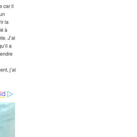
 car il
’un
ir la
dé à
te. J’ai
u’il a
rendre
nt, j’ai