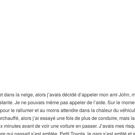
et dans la neige, alors j’avais décidé d’appeler mon ami John, m
xistante. Je ne pouvais même pas appeler de l’aide. Sur le momen
 pour le rallumer et au moins attendre dans la chaleur du véhicu
urchauffé, alors j’ai essayé une fois de plus de conduire, mais 
dix minutes avant de voir une voiture en passer. J’avais mes risq
ure qui passait s’est arrêtée. Petit Toyota, le gars s’est arrêté et 