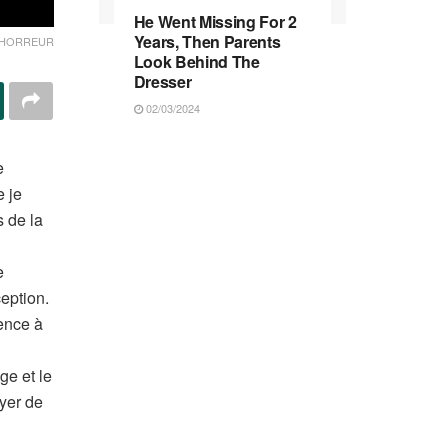
He Went Missing For 2
Years, Then Parents
 D'HORREUR
Look Behind The
Dresser
02/03/2024
e
 je
s de la
l
e
eption.
mence à
ge et le
ayer de