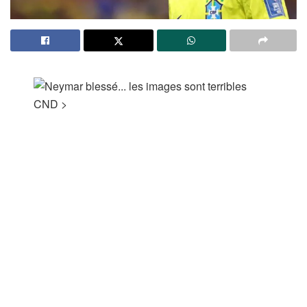
CND
>