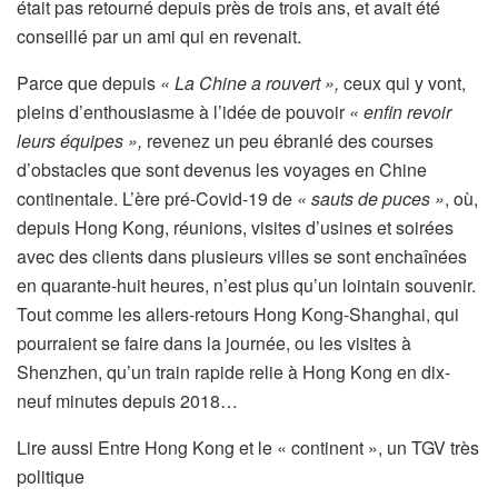
était pas retourné depuis près de trois ans, et avait été
conseillé par un ami qui en revenait.
Parce que depuis
« La Chine a rouvert »,
ceux qui y vont,
pleins d’enthousiasme à l’idée de pouvoir
« enfin revoir
leurs équipes »,
revenez un peu ébranlé des courses
d’obstacles que sont devenus les voyages en Chine
continentale. L’ère pré-Covid-19 de
« sauts de puces »
, où,
depuis Hong Kong, réunions, visites d’usines et soirées
avec des clients dans plusieurs villes se sont enchaînées
en quarante-huit heures, n’est plus qu’un lointain souvenir.
Tout comme les allers-retours Hong Kong-Shanghai, qui
pourraient se faire dans la journée, ou les visites à
Shenzhen, qu’un train rapide relie à Hong Kong en dix-
neuf minutes depuis 2018…
A
Lire aussi
Entre Hong Kong et le « continent », un TGV très
r
politique