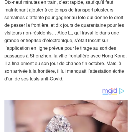
t
Dix-neuf minutes en train, c’est rapide, sauf qu’il faut
i
maintenant ajouter à ce temps de transport plusieurs
c
semaines d’attente pour gagner au loto qui donne le droit
l
de passer la frontière, et dix jours de quarantaine pour les
e
visiteurs non-résidents… Alec L., qui travaille dans une
r
grande entreprise d’électronique, s’était inscrit sur
é
l’application en ligne prévue pour le tirage au sort des
s
passages à Shenzhen, la ville frontalière avec Hong Kong.
e
Il a finalement eu son jour de chance fin octobre. Mais, à
r
son arrivée à la frontière, il lui manquait l’attestation écrite
v
d’un de ses tests anti-Covid.
é
à
n
o
s
a
b