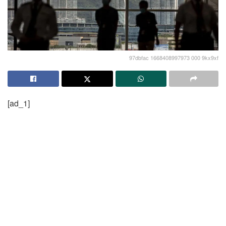
97dbfac 1668408997973 000 9kx9xf
[ad_1]