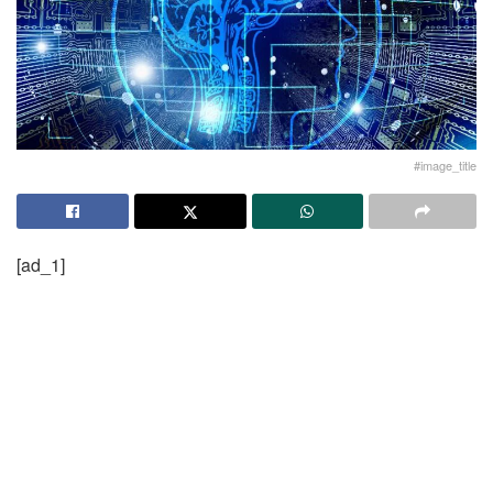
#image_title
[ad_1]