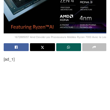
1672895057 Amd Devoile Les Processeurs Mobiles Ryzen 7000 Avec Ia Les
[ad_1]