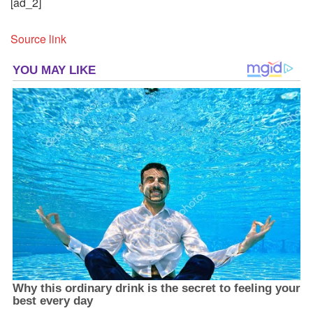
[ad_2]
Source link