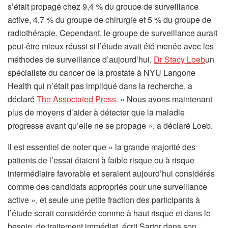
s’était propagé chez 9,4 % du groupe de surveillance
active, 4,7 % du groupe de chirurgie et 5 % du groupe de
radiothérapie. Cependant, le groupe de surveillance aurait
peut-être mieux réussi si l’étude avait été menée avec les
(
méthodes de surveillance d’aujourd’hui,
Dr Stacy Loeb
un
s
spécialiste du cancer de la prostate à NYU Langone
’
Health qui n’était pas impliqué dans la recherche, a
(
o
déclaré
The Associated Press
. « Nous avons maintenant
s
u
plus de moyens d’aider à détecter que la maladie
’
v
progresse avant qu’elle ne se propage », a déclaré Loeb.
o
r
Il est essentiel de noter que « la grande majorité des
u
e
patients de l’essai étaient à faible risque ou à risque
v
d
intermédiaire favorable et seraient aujourd’hui considérés
r
a
comme des candidats appropriés pour une surveillance
e
n
active », et seule une petite fraction des participants à
d
s
l’étude serait considérée comme à haut risque et dans le
a
u
besoin. de traitement immédiat, écrit Sartor dans son