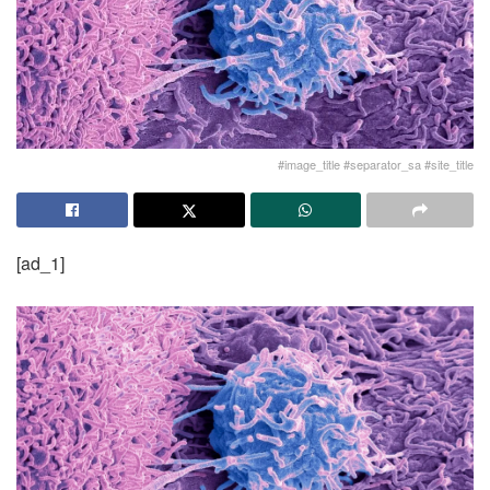
#image_title #separator_sa #site_title
[ad_1]