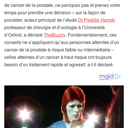
de cancer de la prostate, ne paniquez pas et prenez votre
temps pour prendre une décision » sur la façon de
(
procéder, auteur principal de l’étude
Dr Freddie Hamdy
s
professeur de chirurgie et d’urologie à l’Université
(
’
d’Oxford, a déclaré
TheBuzzly
. Fondamentalement, ces
s
o
conseils ne s’appliquent qu’aux personnes atteintes d’un
’
u
cancer de la prostate à risque faible ou intermédiaire –
o
v
celles atteintes d’un cancer à haut risque ont toujours
u
r
besoin d’un traitement rapide et agressif, a-t-il déclaré.
v
e
r
d
e
a
d
n
a
s
n
u
s
n
u
n