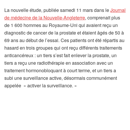
La nouvelle étude, publiée samedi 11 mars dans le
Journal
(
de médecine de la Nouvelle-Angleterre
, comprenait plus
s
de 1 600 hommes au Royaume-Uni qui avaient reçu un
’
diagnostic de cancer de la prostate et étaient âgés de 50 à
o
69 ans au début de l’essai. Ces patients ont été répartis au
u
hasard en trois groupes qui ont reçu différents traitements
v
anticancéreux : un tiers s’est fait enlever la prostate, un
r
tiers a reçu une radiothérapie en association avec un
e
traitement hormonobloquant à court terme, et un tiers a
d
subi une surveillance active, désormais communément
a
appelée » activer la surveillance. »
n
s
u
n
n