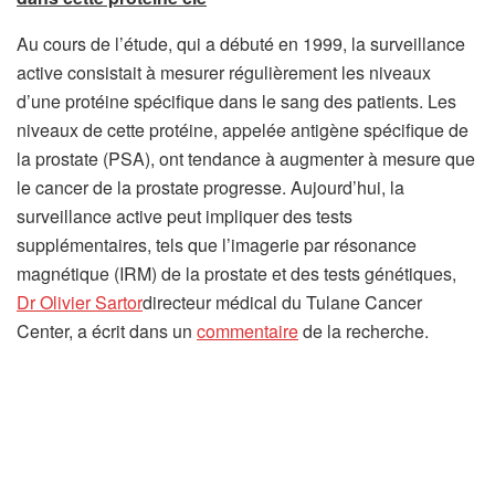
Au cours de l’étude, qui a débuté en 1999, la surveillance
active consistait à mesurer régulièrement les niveaux
d’une protéine spécifique dans le sang des patients. Les
niveaux de cette protéine, appelée antigène spécifique de
la prostate (PSA), ont tendance à augmenter à mesure que
le cancer de la prostate progresse. Aujourd’hui, la
surveillance active peut impliquer des tests
supplémentaires, tels que l’imagerie par résonance
magnétique (IRM) de la prostate et des tests génétiques,
(
Dr Olivier Sartor
directeur médical du Tulane Cancer
s
(
Center, a écrit dans un
commentaire
de la recherche.
’
s
o
’
u
o
v
u
r
v