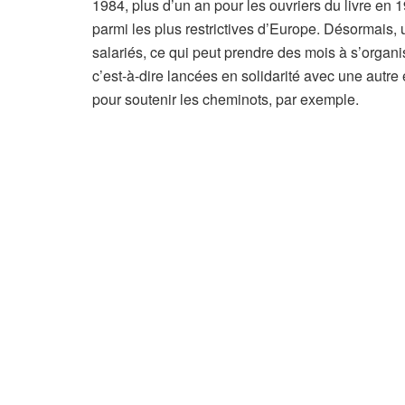
i
1984, plus d’un an pour les ouvriers du livre en 
c
parmi les plus restrictives d’Europe. Désormais,
l
salariés, ce qui peut prendre des mois à s’organ
e
c’est-à-dire lancées en solidarité avec une autre
r
pour soutenir les cheminots, par exemple.
é
s
e
r
v
é
à
n
o
s
a
b
o