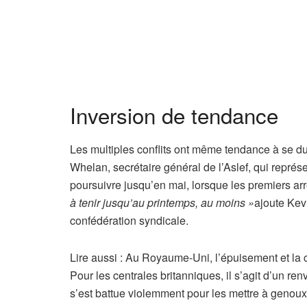
b
o
n
n
é
s
Inversion de tendance
Les multiples conflits ont même tendance à se du
Whelan, secrétaire général de l’Aslef, qui représen
poursuivre jusqu’en mai, lorsque les premiers ar
à tenir jusqu’au printemps, au moins »
ajoute Kev
confédération syndicale.
A
Lire aussi :
Au Royaume-Uni, l’épuisement et la 
r
Pour les centrales britanniques, il s’agit d’un 
t
s’est battue violemment pour les mettre à genoux