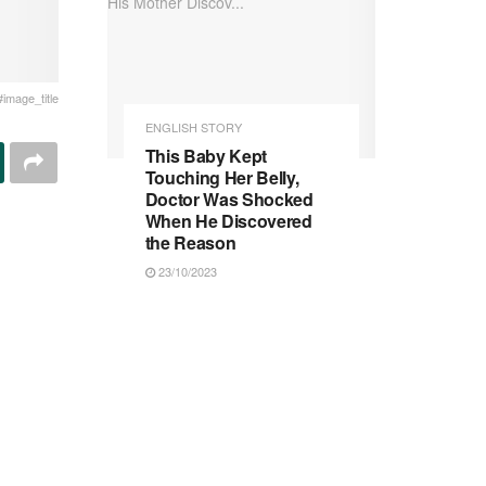
#image_title
ENGLISH STORY
This Baby Kept
Touching Her Belly,
Doctor Was Shocked
When He Discovered
the Reason
23/10/2023