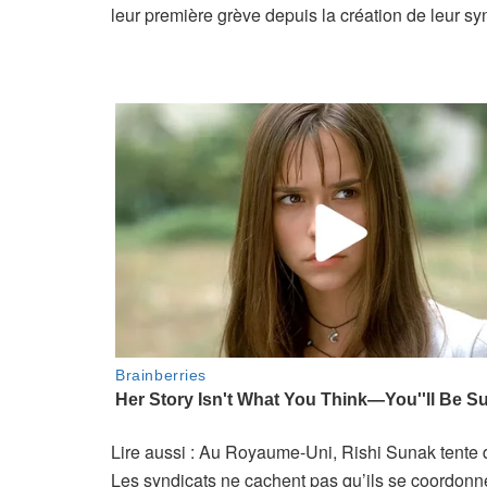
leur première grève depuis la création de leur sy
A
Lire aussi :
Au Royaume-Uni, Rishi Sunak tente de
r
Les syndicats ne cachent pas qu’ils se coordonn