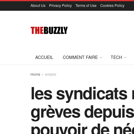
About Us
Privacy Policy
Terms of Use
Cookies Policy
ACCUEIL
COMMENT FAIRE
TECH
Home
emploi
les syndicats
grèves depuis 
pouvoir de né