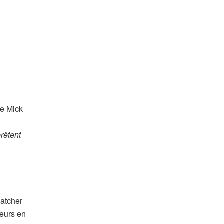
se Mick
rêtent
hatcher
neurs en