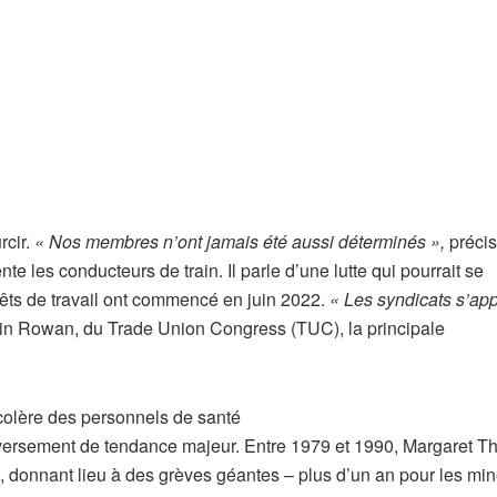
rcir.
« Nos membres n’ont jamais été aussi déterminés »,
préci
te les conducteurs de train. Il parle d’une lutte qui pourrait se
rêts de travail ont commencé en juin 2022.
« Les syndicats s’app
in Rowan, du Trade Union Congress (TUC), la principale
colère des personnels de santé
renversement de tendance majeur. Entre 1979 et 1990, Margaret T
, donnant lieu à des grèves géantes – plus d’un an pour les mi