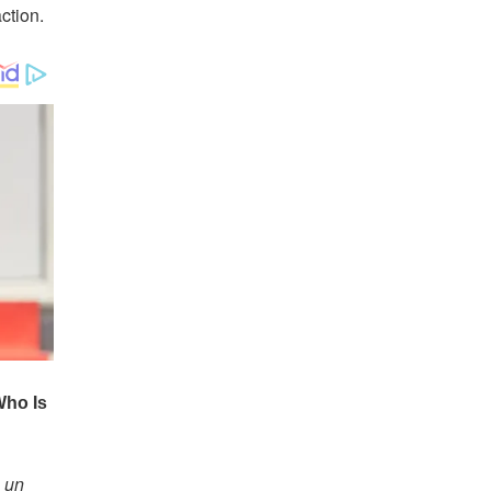
ction.
e un