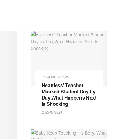
ENGLISH STORY
Heartless’ Teacher
Mocked Student Day by
Day,What Happens Next
Is Shocking
25/06/2023