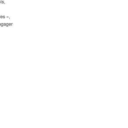
is,
es »,
engager