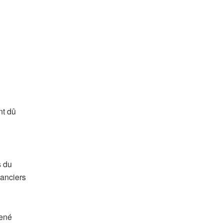
nt dû
s du
lanciers
mené