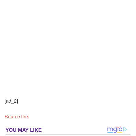
[ad_2]
Source link