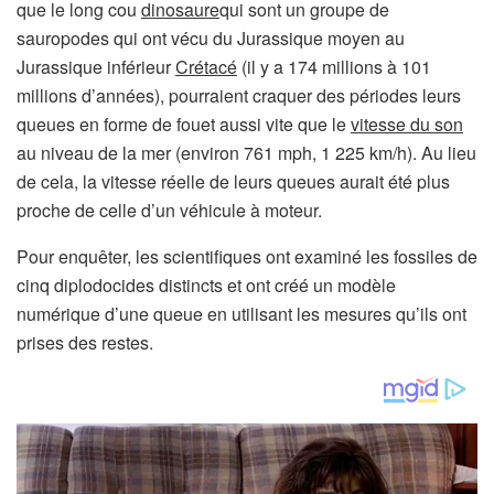
s
que le long cou
dinosaure
qui sont un groupe de
’
sauropodes qui ont vécu du Jurassique moyen au
o
Jurassique inférieur
Crétacé
(il y a 174 millions à 101
u
millions d’années), pourraient craquer des périodes leurs
v
queues en forme de fouet aussi vite que le
vitesse du son
r
au niveau de la mer (environ 761 mph, 1 225 km/h). Au lieu
e
de cela, la vitesse réelle de leurs queues aurait été plus
d
proche de celle d’un véhicule à moteur.
a
Pour enquêter, les scientifiques ont examiné les fossiles de
n
cinq diplodocides distincts et ont créé un modèle
s
numérique d’une queue en utilisant les mesures qu’ils ont
u
prises des restes.
n
n
o
u
v