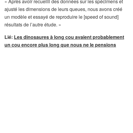
u
« Après avoir recueilli des données sur les spécimens et
v
ajusté les dimensions de leurs queues, nous avons créé
r
un modèle et essayé de reproduire le [speed of sound]
e
résultats de l’autre étude. »
d
Lié:
Les dinosaures à long cou avaient probablement
a
un cou encore plus long que nous ne le pensions
n
s
u
n
n
o
u
v
e
l
o
n