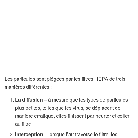
v
e
l
o
n
g
l
e
t
Les particules sont piégées par les filtres HEPA de trois
)
manières différentes :
La diffusion
– à mesure que les types de particules
plus petites, telles que les virus, se déplacent de
manière erratique, elles finissent par heurter et coller
au filtre
Interception
– lorsque l’air traverse le filtre, les