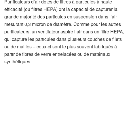
Purificateurs d’air dotés de filtres à particules à haute
(
efficacité (ou filtres HEPA
) ont la capacité de capturer la
s
grande majorité des particules en suspension dans l’air
’
mesurant 0,3 micron de diamètre. Comme pour les autres
o
purificateurs, un ventilateur aspire l’air dans un filtre HEPA,
u
qui capture les particules dans plusieurs couches de filets
v
ou de mailles – ceux-ci sont le plus souvent fabriqués à
r
partir de fibres de verre entrelacées ou de matériaux
e
synthétiques.
d
a
n
s
u
n
n
o
u