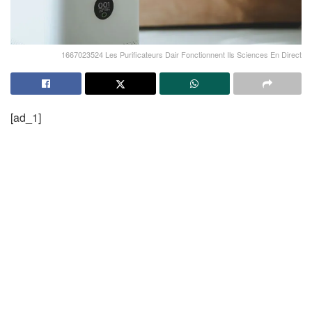
1667023524 Les Purificateurs Dair Fonctionnent Ils Sciences En Direct
[ad_1]