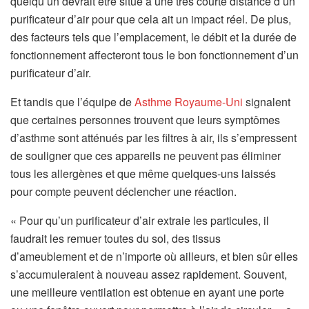
quelqu’un devrait être situé à une très courte distance d’un
purificateur d’air pour que cela ait un impact réel. De plus,
des facteurs tels que l’emplacement, le débit et la durée de
fonctionnement affecteront tous le bon fonctionnement d’un
purificateur d’air.
(
Et tandis que l’équipe de
Asthme Royaume-Uni
signalent
s
que certaines personnes trouvent que leurs symptômes
’
d’asthme sont atténués par les filtres à air, ils s’empressent
o
de souligner que ces appareils ne peuvent pas éliminer
u
tous les allergènes et que même quelques-uns laissés
v
pour compte peuvent déclencher une réaction.
r
« Pour qu’un purificateur d’air extraie les particules, il
e
faudrait les remuer toutes du sol, des tissus
d
d’ameublement et de n’importe où ailleurs, et bien sûr elles
a
s’accumuleraient à nouveau assez rapidement. Souvent,
n
une meilleure ventilation est obtenue en ayant une porte
s