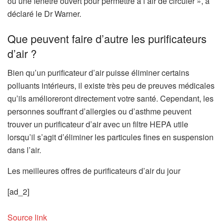
ou une fenêtre ouvert pour permettre à l’air de circuler », a
u
déclaré le Dr Warner.
n
n
Que peuvent faire d’autre les purificateurs
o
d’air ?
u
v
Bien qu’un purificateur d’air puisse éliminer certains
e
polluants intérieurs, il existe très peu de preuves médicales
l
qu’ils amélioreront directement votre santé. Cependant, les
o
personnes souffrant d’allergies ou d’asthme peuvent
n
trouver un purificateur d’air avec un filtre HEPA utile
g
lorsqu’il s’agit d’éliminer les particules fines en suspension
l
dans l’air.
e
Les meilleures offres de purificateurs d’air du jour
t
)
[ad_2]
Source link