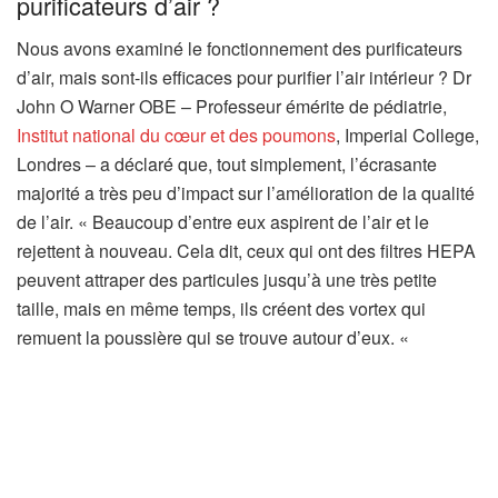
purificateurs d’air ?
Nous avons examiné le fonctionnement des purificateurs
d’air, mais sont-ils efficaces pour purifier l’air intérieur ? Dr
John O Warner OBE – Professeur émérite de pédiatrie,
(
Institut national du cœur et des poumons
, Imperial College,
s
Londres – a déclaré que, tout simplement, l’écrasante
’
majorité a très peu d’impact sur l’amélioration de la qualité
o
de l’air. « Beaucoup d’entre eux aspirent de l’air et le
u
rejettent à nouveau. Cela dit, ceux qui ont des filtres HEPA
v
peuvent attraper des particules jusqu’à une très petite
r
taille, mais en même temps, ils créent des vortex qui
e
remuent la poussière qui se trouve autour d’eux. «
d
a
n
s
u