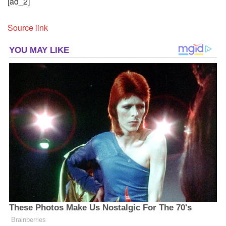
[ad_2]
Source link