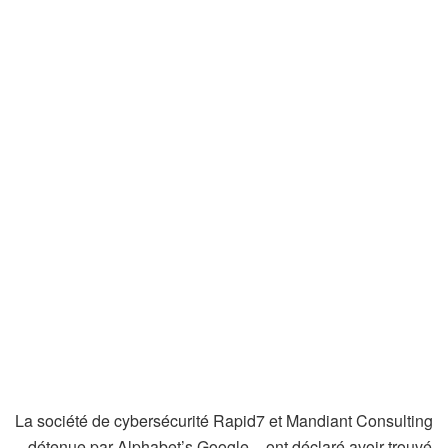
La société de cybersécurité Rapid7 et Mandiant Consulting
– détenue par Alphabet’s Google – ont déclaré avoir trouvé