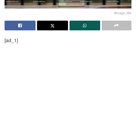
#image_title
[ad_1]