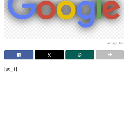
#image_title
[ad_1]