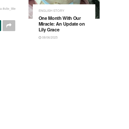
 #site_title
ENGLISH STORY
One Month With Our
Miracle: An Update on
Lily Grace
08/06/2025