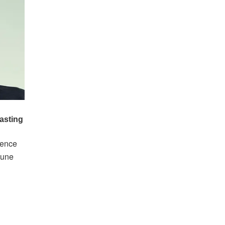
rence
 une