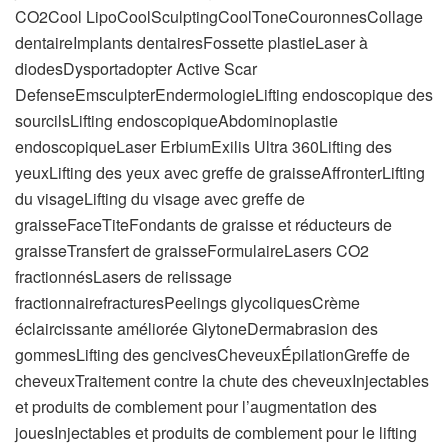
CO2Cool LipoCoolSculptingCoolToneCouronnesCollage
dentaireImplants dentairesFossette plastieLaser à
diodesDysportadopter Active Scar
DefenseEmsculpterEndermologieLifting endoscopique des
sourcilsLifting endoscopiqueAbdominoplastie
endoscopiqueLaser ErbiumExilis Ultra 360Lifting des
yeuxLifting des yeux avec greffe de graisseAffronterLifting
du visageLifting du visage avec greffe de
graisseFaceTiteFondants de graisse et réducteurs de
graisseTransfert de graisseFormulaireLasers CO2
fractionnésLasers de relissage
fractionnairefracturesPeelings glycoliquesCrème
éclaircissante améliorée GlytoneDermabrasion des
gommesLifting des gencivesCheveuxÉpilationGreffe de
cheveuxTraitement contre la chute des cheveuxInjectables
et produits de comblement pour l’augmentation des
jouesInjectables et produits de comblement pour le lifting