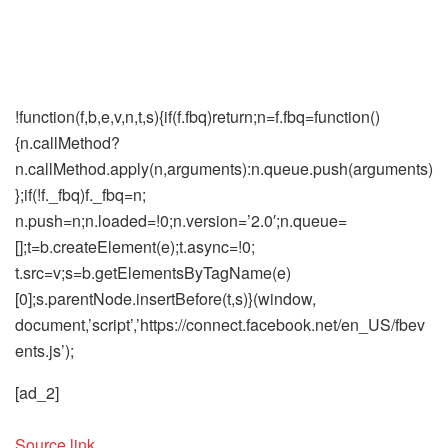
!function(f,b,e,v,n,t,s){if(f.fbq)return;n=f.fbq=function()
{n.callMethod?
n.callMethod.apply(n,arguments):n.queue.push(arguments)
};if(!f._fbq)f._fbq=n;
n.push=n;n.loaded=!0;n.version=’2.0′;n.queue=
[];t=b.createElement(e);t.async=!0;
t.src=v;s=b.getElementsByTagName(e)
[0];s.parentNode.insertBefore(t,s)}(window,
document,’script’,’https://connect.facebook.net/en_US/fbev
ents.js’);
[ad_2]
Source link