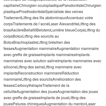
capillaireChirurgien oculoplastiqueParodontisteChirurgien
plastiqueProsthodontisteSpécialiste des veines
TraitementLifting des fils abdominauxAccentuez votre
corpsTraitements de l’acnéLaser AlexandriteLifting des
brasAsclèreBellafillBeloteroLumière bleueCorpsLifting du
corpsBotoxLifting des sourcils au
BotoxBrachioplastieLifting brésilien des
fessesAugmentation mammaireAugmentation mammaire
avec greffe de graisseImplants mammairesImplants
mammaires avec solution salineImplants mammaires avec
siliconeLifting des seinsLifting mammaire avec
implantsReconstruction mammaireRéduction
mammaireLifting des sourcilsAmélioration des
fessesCarboxythérapieTraitement de la
celluliteAugmentation des jouesAugmentation des joues
avec greffe de graisseImplants de joueLifting des
jouesPelures chimiquesAugmentation du mentonLaser