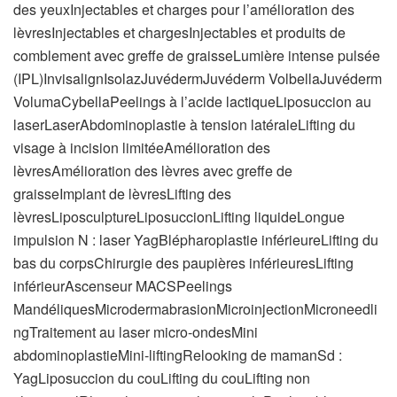
des yeuxInjectables et charges pour l’amélioration des
lèvresInjectables et chargesInjectables et produits de
comblement avec greffe de graisseLumière intense pulsée
(IPL)InvisalignIsolazJuvédermJuvéderm VolbellaJuvéderm
VolumaCybellaPeelings à l’acide lactiqueLiposuccion au
laserLaserAbdominoplastie à tension latéraleLifting du
visage à incision limitéeAmélioration des
lèvresAmélioration des lèvres avec greffe de
graisseImplant de lèvresLifting des
lèvresLiposculptureLiposuccionLifting liquideLongue
impulsion N : laser YagBlépharoplastie inférieureLifting du
bas du corpsChirurgie des paupières inférieuresLifting
inférieurAscenseur MACSPeelings
MandéliquesMicrodermabrasionMicroinjectionMicroneedli
ngTraitement au laser micro-ondesMini
abdominoplastieMini-liftingRelooking de mamanSd :
YagLiposuccion du couLifting du couLifting non