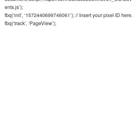
ents.js’);
fbq(‘init’, ‘1572440699746061’); // Insert your pixel ID here.
fbq(‘track’, ‘PageView’);