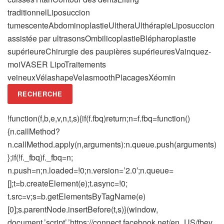
traditionnelLiposuccion
tumescenteAbdominoplastieUltheraUlthérapieLiposuccion
assistée par ultrasonsOmbilicoplastieBlépharoplastie
supérieureChirurgie des paupières supérieuresVainquez-
moiVASER LipoTraitements
veineuxVélashapeVelasmoothPlacagesXéomin
RECHERCHE
!function(f,b,e,v,n,t,s){if(f.fbq)return;n=f.fbq=function()
{n.callMethod?
n.callMethod.apply(n,arguments):n.queue.push(arguments)
};if(!f._fbq)f._fbq=n;
n.push=n;n.loaded=!0;n.version=’2.0′;n.queue=
[];t=b.createElement(e);t.async=!0;
t.src=v;s=b.getElementsByTagName(e)
[0];s.parentNode.insertBefore(t,s)}(window,
document,’script’,’https://connect.facebook.net/en_US/fbev