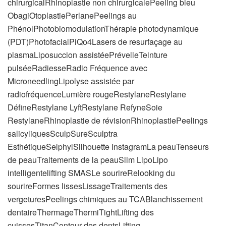
chirurgicalRhinoplastie non chirurgicalePeeling bleu
ObagiOtoplastiePerlanePeelings au
PhénolPhotobiomodulationThérapie photodynamique
(PDT)PhotofacialPiQo4Lasers de resurfaçage au
plasmaLiposuccion assistéePrévelleTeinture
pulséeRadiesseRadio Fréquence avec
MicroneedlingLipolyse assistée par
radiofréquenceLumière rougeRestylaneRestylane
DéfineRestylane LyftRestylane RefyneSoie
RestylaneRhinoplastie de révisionRhinoplastiePeelings
salicyliquesSculpSureSculptra
EsthétiqueSelphylSilhouette InstagramLa peauTenseurs
de peauTraitements de la peauSlim LipoLipo
intelligentelifting SMASLe sourireRelooking du
sourireFormes lissesLissageTraitements des
vergeturesPeelings chimiques au TCABlanchissement
dentaireThermageThermiTightLifting des
cuissesTitanContour des dentsLifting