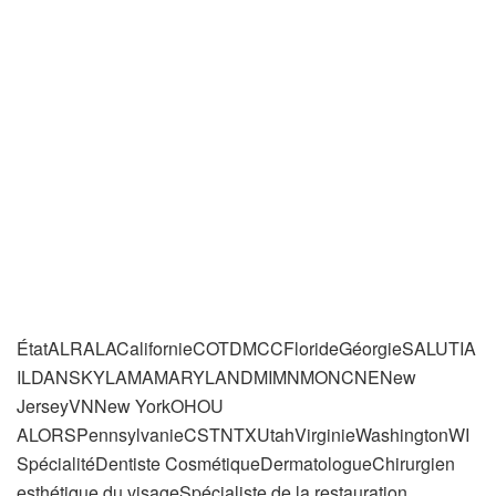
ÉtatALRALACalifornieCOTDMCCFlorideGéorgieSALUTIA
ILDANSKYLAMAMARYLANDMIMNMONCNENew
JerseyVNNew YorkOHOU
ALORSPennsylvanieCSTNTXUtahVirginieWashingtonWI
SpécialitéDentiste CosmétiqueDermatologueChirurgien
esthétique du visageSpécialiste de la restauration