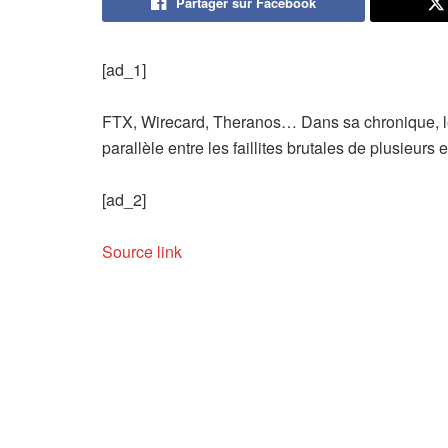
Partager sur Facebook
[ad_1]
FTX, Wirecard, Theranos… Dans sa chronique, l
parallèle entre les faillites brutales de plusieur
[ad_2]
Source link