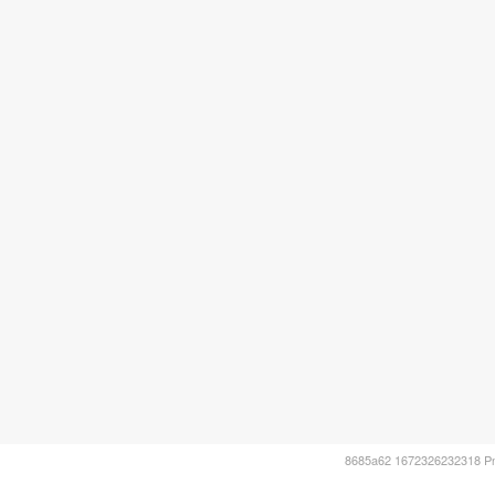
8685a62 1672326232318 P