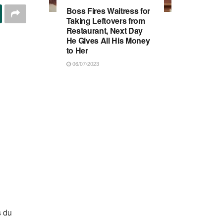
Boss Fires Waitress for
Taking Leftovers from
Restaurant, Next Day
He Gives All His Money
to Her
06/07/2023
s du