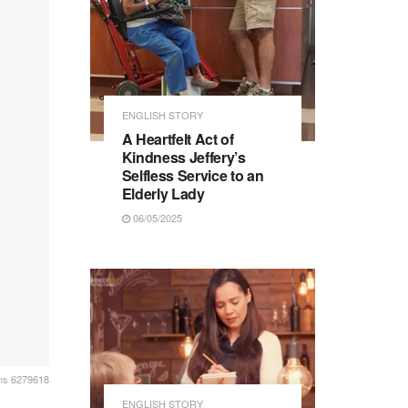
ENGLISH STORY
A Heartfelt Act of
Kindness Jeffery’s
Selfless Service to an
Elderly Lady
06/05/2025
ns 6279618
ENGLISH STORY