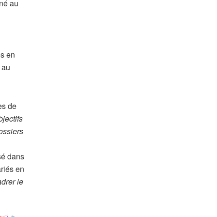
nné au
és en
 au
es de
jectifs
dossiers
isé dans
ariés en
drer le