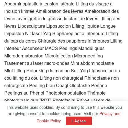
Abdominoplastie à tension latérale Lifting du visage à
incision limitée Amélioration des lèvres Amélioration des
lèvres avec greffe de graisse Implant de lèvres Lifting des
lèvres Liposculpture Liposuccion Lifting liquide Longue
impulsion N : laser Yag Blépharoplastie inférieure Lifting
du bas du corps Chirurgie des paupières inférieures Lifting
inférieur Ascenseur MACS Peelings Mandéliques
Microdermabrasion Microinjection Microneedling
Traitement au laser micro-ondes Mini abdominoplastie
Mini-lifting Relooking de maman Sd : Yag Liposuccion du
cou lifting du cou Lifting non chirurgical Rhinoplastie non
chirurgicale Peeling bleu Obagi Otoplastie Perlane
Peelings au Phénol Photobiomodulation Thérapie
photodynamique (PDT) Photofacial PiQo4 Lasers de
This website uses cookies. By continuing to use this website you
resurfaçage au plasma Liposuccion assistée Prévelle
are giving consent to cookies being used. Visit our
Privacy and
Teinture pulsée Radiesse Radio Fréquence avec
Cookie Policy
.
I Agree
Microneedling Lipolyse assistée par radiofréquence