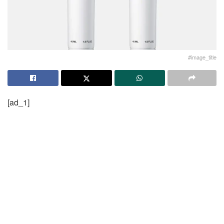
#image_title
[ad_1]