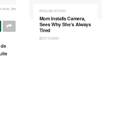
 #site_title
ENGLISH STORY
Mom Installs Camera,
Sees Why She’s Always
Tired
27/10/2024
 de
uite