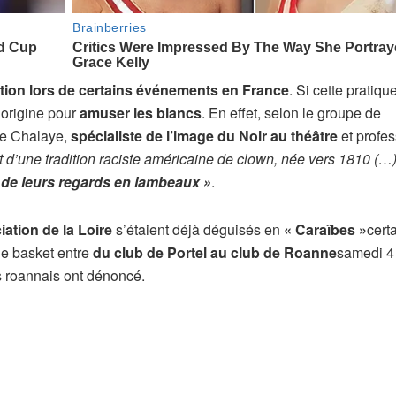
ition lors de certains événements en France
. Si cette pratiqu
l’origine pour
amuser les blancs
. En effet, selon le groupe de
ie Chalaye,
spécialiste de l’image du Noir au théâtre
et profes
t d’une tradition raciste américaine de clown, née vers 1810 (…
de leurs regards en lambeaux »
.
ation de la Loire
s’étaient déjà déguisés en
« Caraïbes »
cert
de basket entre
du club de Portel au club de Roanne
samedi 4
s roannais ont dénoncé.