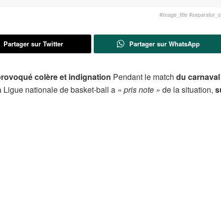
#image_title #separator_sa
Partager sur Twitter
Partager sur WhatsApp
provoqué colère et indignation
Pendant le match
du carnaval
a Ligue nationale de basket-ball a
« pris note »
de la situation,
s