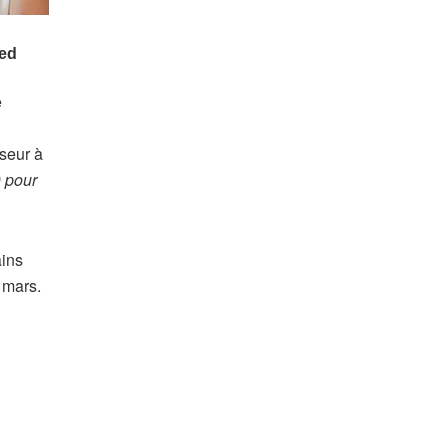
e
seur à
) pour
ains
 mars.