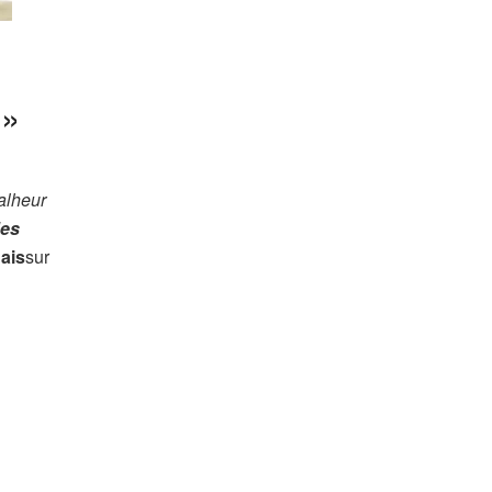
 »
alheur
des
ais
sur