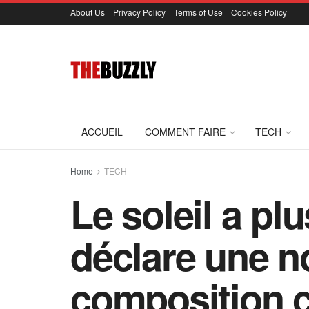
About Us
Privacy Policy
Terms of Use
Cookies Policy
ACCUEIL
COMMENT FAIRE
TECH
Home
TECH
Le soleil a pl
déclare une n
composition 