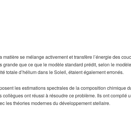
 la matière se mélange activement et transfère l’énergie des cou
us grande que ce que le modèle standard prédit, selon le modèl
ité totale d’hélium dans le Soleil, étaient également erronés.
posent les estimations spectrales de la composition chimique d
 collègues ont réussi à résoudre ce problème. Ils ont compilé u
vec les théories modernes du développement stellaire.