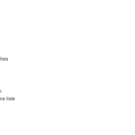
ches
e
u
ne liste