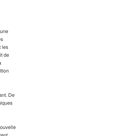
’une
es
 les
it de
a
ition
ant. De
miques
nouvelle
rent,