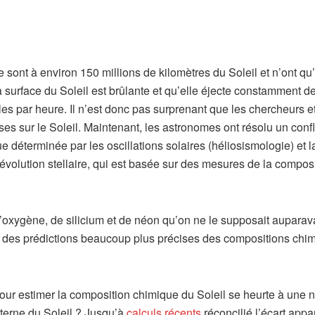
e sont à environ 150 millions de kilomètres du Soleil et n’ont qu
 la surface du Soleil est brûlante et qu’elle éjecte constamment d
les par heure. Il n’est donc pas surprenant que les chercheurs et
 sur le Soleil. Maintenant, les astronomes ont résolu un confl
que déterminée par les oscillations solaires (héliosismologie) et l
’évolution stellaire, qui est basée sur des mesures de la compos
’oxygène, de silicium et de néon qu’on ne le supposait auparav
frir des prédictions beaucoup plus précises des compositions chi
ur estimer la composition chimique du Soleil se heurte à une 
nterne du Soleil ? Jusqu’à
calculs récents
réconcilié l’écart appa