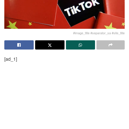
#image_title #separator_sa #site_title
[ad_1]