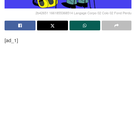
2b42651 1661855368514 Langage Corpo 02 Colo 02 Fond Perdu
[ad_1]