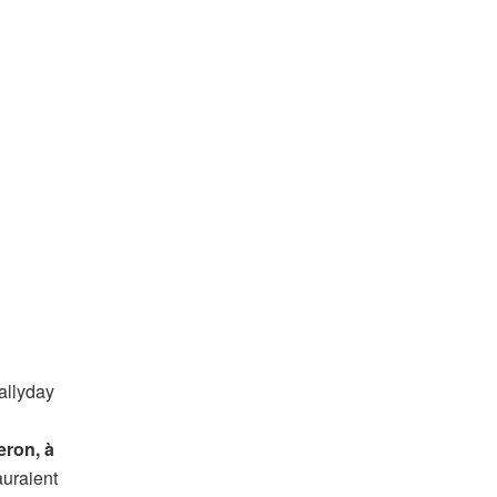
allyday
eron, à
auraient