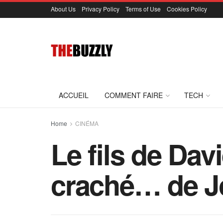
About Us
Privacy Policy
Terms of Use
Cookies Policy
ACCUEIL
COMMENT FAIRE
TECH
Home
CINÉMA
Le fils de Davi
craché… de J