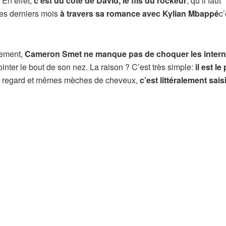
En effet,
c’est du côté de David, le fils du rockeur
, qu’il faut
 ces derniers mois
à travers sa romance avec Kylian Mbappé
c’
uement,
Cameron Smet ne manque pas de choquer les inter
ointer le bout de son nez. La raison ? C’est très simple:
il est le
 regard et mêmes mèches de cheveux,
c’est littéralement sai