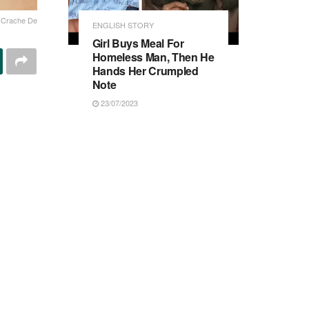
t Crache De
ENGLISH STORY
Girl Buys Meal For
Homeless Man, Then He
Hands Her Crumpled
Note
23/07/2023