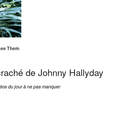
craché de Johnny Hallyday
éos du jour à ne pas manquer
éos du jour à ne pas manquer