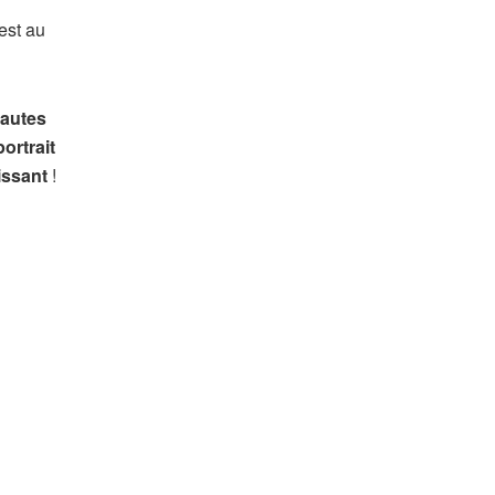
est au
nautes
 portrait
sissant
!