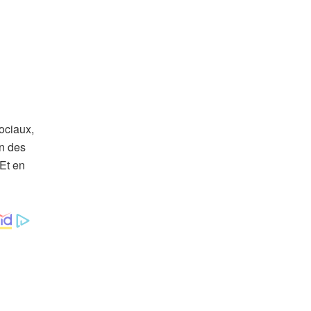
sociaux,
un des
 Et en