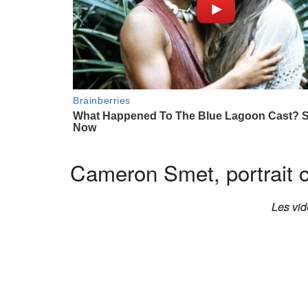
Cameron Smet, portrait 
Les vid
Les vid