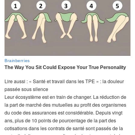
A
Lire aussi :
« Santé et travail dans les TPE » : la douleur
r
passée sous silence
t
Leur écosystème est en train de changer. La réduction de
i
la part de marché des mutuelles au profit des organismes
c
du code des assurances est considérable. Depuis vingt
l
ans, plus de 10 points de pourcentage de la part des
e
cotisations dans les contrats de santé sont passés de la