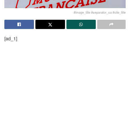
#image_title #separator_sa #site_title
[ad_1]