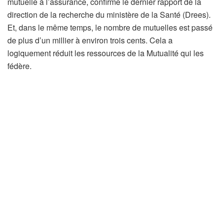
r
mutuelle à l’assurance, confirme le dernier rapport de la
é
direction de la recherche du ministère de la Santé (Drees).
s
Et, dans le même temps, le nombre de mutuelles est passé
e
de plus d’un millier à environ trois cents. Cela a
r
logiquement réduit les ressources de la Mutualité qui les
v
fédère.
é
à
n
o
s
a
b
o
n
n
é
s