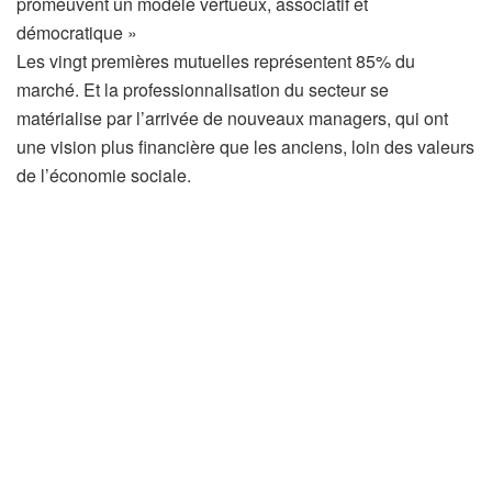
r
promeuvent un modèle vertueux, associatif et
t
démocratique »
i
Les vingt premières mutuelles représentent 85% du
c
marché. Et la professionnalisation du secteur se
l
matérialise par l’arrivée de nouveaux managers, qui ont
e
une vision plus financière que les anciens, loin des valeurs
r
de l’économie sociale.
é
s
e
r
v
é
à
n
o
s
a