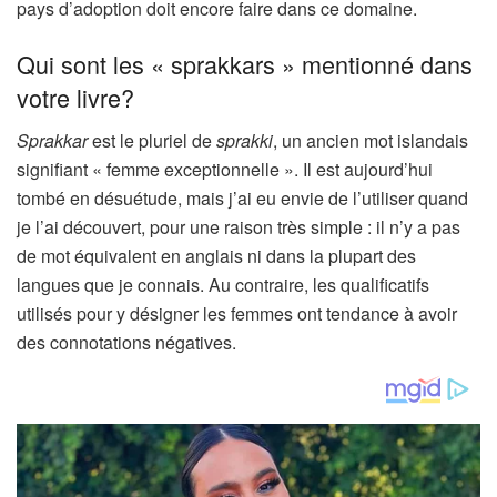
e
pays d’adoption doit encore faire dans ce domaine.
r
Qui sont les « sprakkars »
mentionné dans
v
votre livre?
é
à
Sprakkar
est le pluriel de
sprakki
, un ancien mot islandais
n
signifiant « femme exceptionnelle ». Il est aujourd’hui
o
tombé en désuétude, mais j’ai eu envie de l’utiliser quand
s
je l’ai découvert, pour une raison très simple : il n’y a pas
a
de mot équivalent en anglais ni dans la plupart des
b
langues que je connais. Au contraire, les qualificatifs
o
utilisés pour y désigner les femmes ont tendance à avoir
n
des connotations négatives.
n
é
s