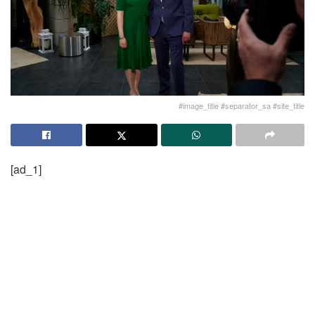
#image_title #separator_sa #site_title
[ad_1]