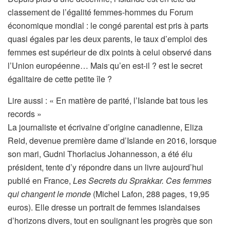
classement de l’égalité femmes-hommes du Forum
économique mondial : le congé parental est pris à parts
quasi égales par les deux parents, le taux d’emploi des
femmes est supérieur de dix points à celui observé dans
l’Union européenne… Mais qu’en est-il ? est le secret
égalitaire de cette petite île ?
A
Lire aussi :
« En matière de parité, l’Islande bat tous les
r
records »
t
La journaliste et écrivaine d’origine canadienne, Eliza
i
Reid, devenue première dame d’Islande en 2016, lorsque
c
son mari, Gudni Thorlacius Johannesson, a été élu
l
président, tente d’y répondre dans un livre aujourd’hui
e
publié en France,
Les Secrets du Sprakkar. Ces femmes
r
qui changent le monde
(Michel Lafon, 288 pages, 19,95
é
euros). Elle dresse un portrait de femmes islandaises
s
d’horizons divers, tout en soulignant les progrès que son