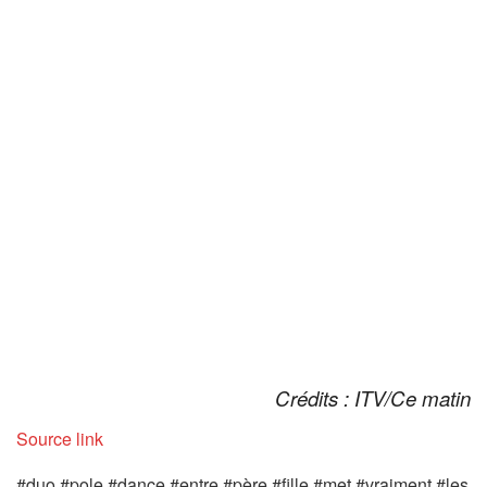
Crédits : ITV/Ce matin
Source link
#duo #pole #dance #entre #père #fille #met #vraiment #les