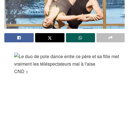
CND
>