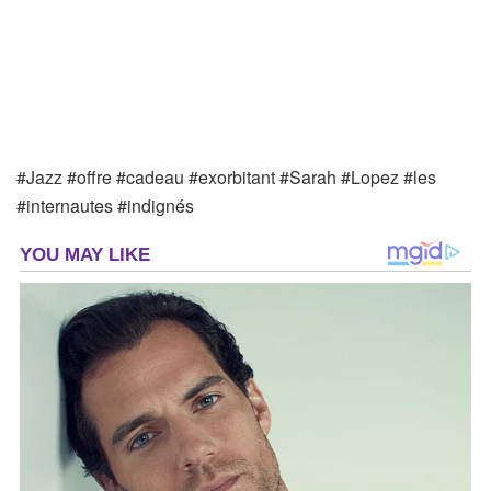
#Jazz #offre #cadeau #exorbitant #Sarah #Lopez #les
#internautes #indignés