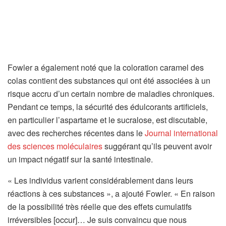
l
o
n
g
l
Fowler a également noté que la coloration caramel des
e
colas contient des substances qui ont été associées à un
t
risque accru d’un certain nombre de maladies chroniques.
)
Pendant ce temps, la sécurité des édulcorants artificiels,
en particulier l’aspartame et le sucralose, est discutable,
avec des recherches récentes dans le
Journal international
(
des sciences moléculaires
suggérant qu’ils peuvent avoir
s
un impact négatif sur la santé intestinale.
’
« Les individus varient considérablement dans leurs
o
réactions à ces substances », a ajouté Fowler. « En raison
u
de la possibilité très réelle que des effets cumulatifs
v
irréversibles [occur]… Je suis convaincu que nous
r