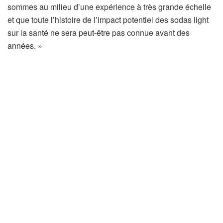
sommes au milieu d’une expérience à très grande échelle
e
et que toute l’histoire de l’impact potentiel des sodas light
d
sur la santé ne sera peut-être pas connue avant des
a
années. »
n
s
u
n
n
o
u
v
e
l
o
n
g
l