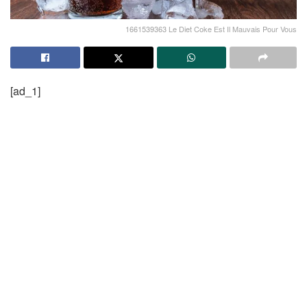
1661539363 Le Diet Coke Est Il Mauvais Pour Vous
[ad_1]