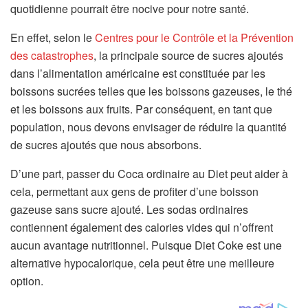
quotidienne pourrait être nocive pour notre santé.
En effet, selon le
Centres pour le Contrôle et la Prévention
(
des catastrophes
, la principale source de sucres ajoutés
s
dans l’alimentation américaine est constituée par les
’
boissons sucrées telles que les boissons gazeuses, le thé
o
et les boissons aux fruits. Par conséquent, en tant que
u
population, nous devons envisager de réduire la quantité
v
de sucres ajoutés que nous absorbons.
r
D’une part, passer du Coca ordinaire au Diet peut aider à
e
cela, permettant aux gens de profiter d’une boisson
d
gazeuse sans sucre ajouté. Les sodas ordinaires
a
contiennent également des calories vides qui n’offrent
n
aucun avantage nutritionnel. Puisque Diet Coke est une
s
alternative hypocalorique, cela peut être une meilleure
u
option.
n
n