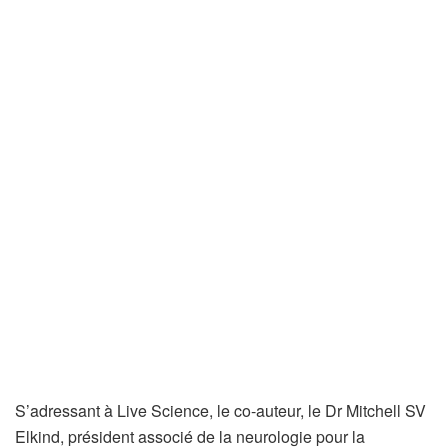
a
n
s
u
n
n
o
u
v
e
l
o
n
g
l
S’adressant à Live Science, le co-auteur, le Dr Mitchell SV
e
Elkind, président associé de la neurologie pour la
t