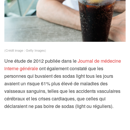
(Crédit image : Getty Images)
Une étude de 2012 publiée dans le
Journal de médecine
(
interne générale
ont également constaté que les
s
personnes qui buvaient des sodas light tous les jours
’
avaient un risque 61% plus élevé de maladies des
o
vaisseaux sanguins, telles que les accidents vasculaires
u
cérébraux et les crises cardiaques, que celles qui
v
déclaraient ne pas boire de sodas (light ou réguliers).
r
e
d