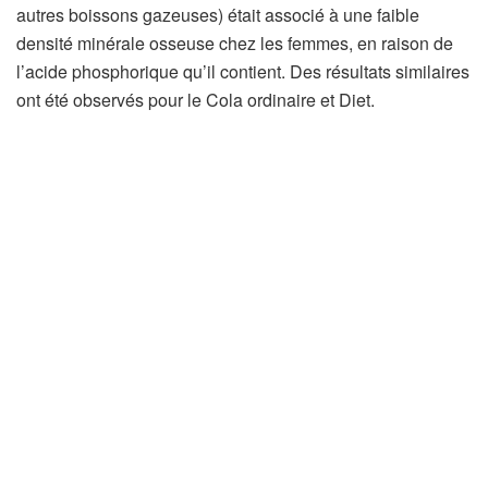
’
autres boissons gazeuses) était associé à une faible
o
densité minérale osseuse chez les femmes, en raison de
u
l’acide phosphorique qu’il contient. Des résultats similaires
v
ont été observés pour le Cola ordinaire et Diet.
r
e
d
a
n
s
u
n
n
o
u
v
e