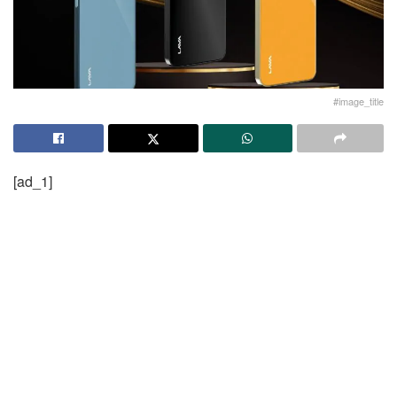
#image_title
[ad_1]