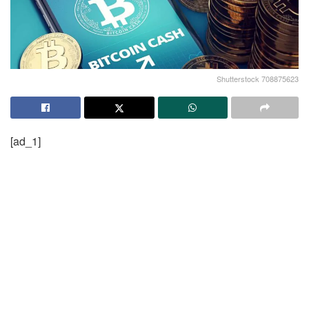
Shutterstock 708875623
[ad_1]