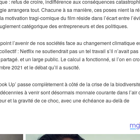
ique : refus de croire, indifférence aux conséquences catastroph
ie arrangera tout. Chacune à sa manière, ces poses nient la réa
a motivation tragi-comique du film réside dans l’écart entre l’é
uglement catégorique des entrepreneurs et des politiques.
point l’avenir de nos sociétés face au changement climatique e
ectif : Netflix ne soutiendrait pas un tel travail s’il n’avait pas 
rtagé. et un large public. Le calcul a fonctionné, si l’on en croi
bre 2021 et le débat qu’il a suscité.
Look Up’ passe complètement à côté de la crise de la biodiversit
décennies à venir sont désormais monnaie courante dans l’air 
ur et la gravité de ce choc, avec une échéance au-delà de