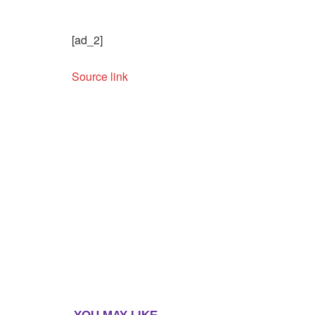
[ad_2]
Source link