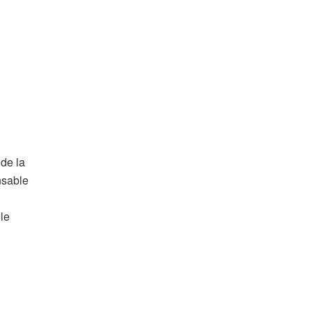
 de la
nsable
le