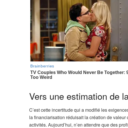
r
é
s
e
r
v
é
à
n
o
s
a
b
Vers une estimation de l
o
n
C’est cette incertitude qui a modifié les exigence
n
la financiarisation réduisait la création de valeur
é
activités. Aujourd’hui, n’en attendre que des pro
s