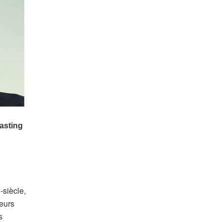
-siècle,
leurs
s