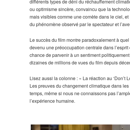
différents types de déni du réchauffement climat
ou optimisme sincère, convaincu que la technolog
mais visibles comme une comète dans le ciel, et l
du phénomène observé par le spectateur et l’ave
Le succès du film montre paradoxalement à quel 
devenu une préoccupation centrale dans l’esprit coll
chance de parvenir à un sentiment politiquement pa
dizaines de millions de vues du film depuis décem
A
Lisez aussi la colonne :
« La réaction au ‘Don’t 
r
Les preuves du changement climatique dans les 
t
temps, même si nous ne connaissons pas l’ample
i
l’expérience humaine.
c
l
e