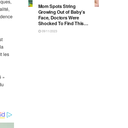
iques,
Mom Spots String
lité,
Growing Out of Baby’s
vidence
Face, Doctors Were
Shocked To Find This…
09/11/2023
st
la
t les
é »
du