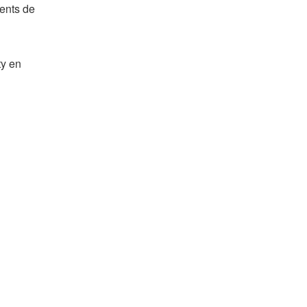
ments de
ty en