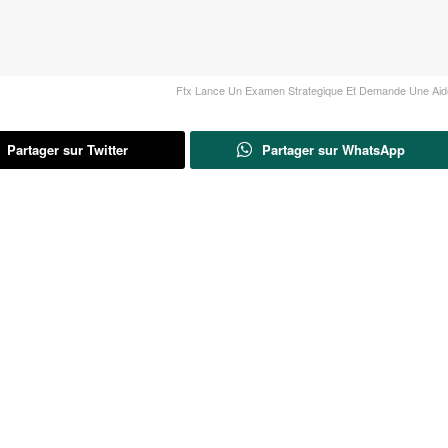
Ftx Lance Un Examen Strategique Et Demande Une Aide
Partager sur Twitter
Partager sur WhatsApp