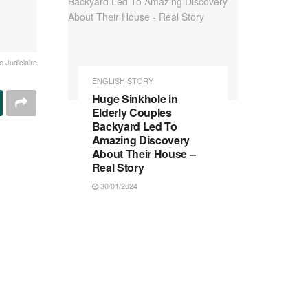
 Judiciaire
ENGLISH STORY
Huge Sinkhole in
Elderly Couples
Backyard Led To
Amazing Discovery
About Their House –
Real Story
30/01/2024