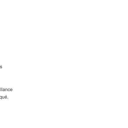
es
illance
qué.