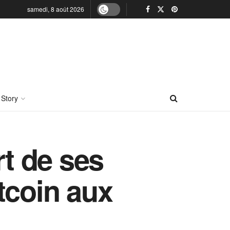
samedi, 8 août 2026
 Story
rt de ses
tcoin aux