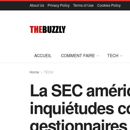
About Us
Privacy Policy
Terms of Use
Cookies Policy
ACCUEIL
COMMENT FAIRE
TECH
Home
TECH
La SEC américa
inquiétudes c
gestionnaires 