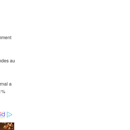
amment
ndes au
rnal a
 1%