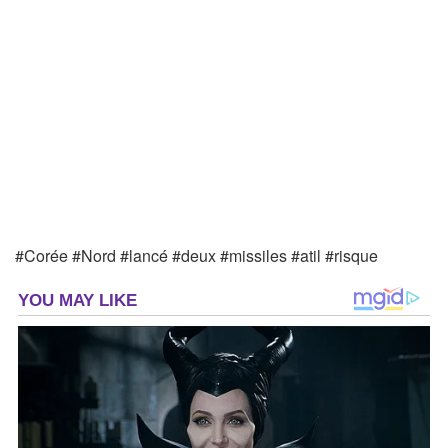
#Corée #Nord #lancé #deux #missiles #atil #risque