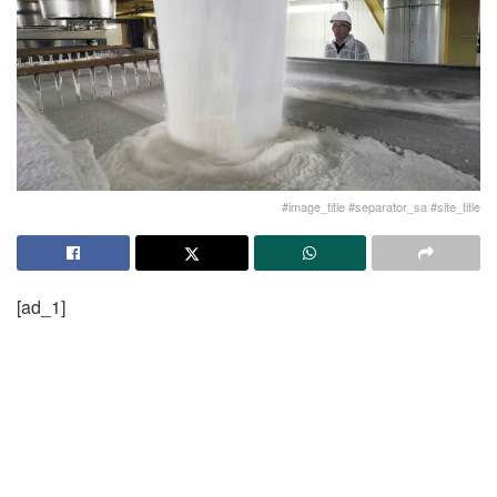
#image_title #separator_sa #site_title
[ad_1]