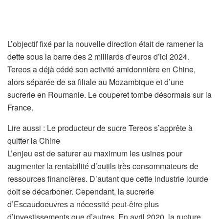
L’objectif fixé par la nouvelle direction était de ramener la
dette sous la barre des 2 milliards d’euros d’ici 2024.
Tereos a déjà cédé son activité amidonnière en Chine,
alors séparée de sa filiale au Mozambique et d’une
sucrerie en Roumanie. Le couperet tombe désormais sur la
France.
A
Lire aussi :
Le producteur de sucre Tereos s’apprête à
r
quitter la Chine
t
L’enjeu est de saturer au maximum les usines pour
i
augmenter la rentabilité d’outils très consommateurs de
c
ressources financières. D’autant que cette industrie lourde
l
doit se décarboner. Cependant, la sucrerie
e
d’Escaudoeuvres a nécessité peut-être plus
r
d’investissements que d’autres. En avril 2020, la rupture