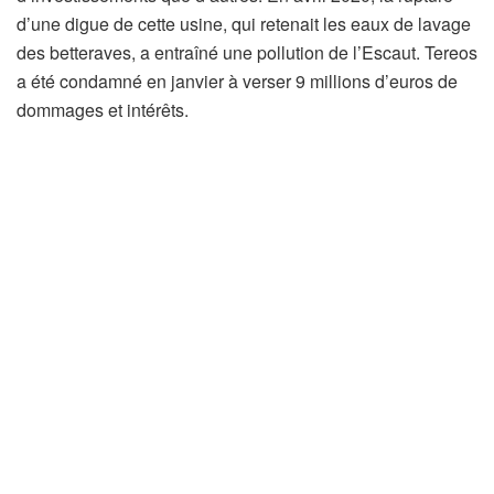
é
d’une digue de cette usine, qui retenait les eaux de lavage
s
des betteraves, a entraîné une pollution de l’Escaut. Tereos
e
a été condamné en janvier à verser 9 millions d’euros de
r
dommages et intérêts.
v
é
à
n
o
s
a
b
o
n
n
é
s