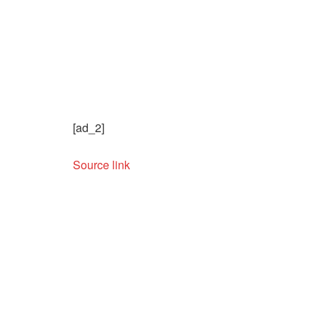
[ad_2]
Source link