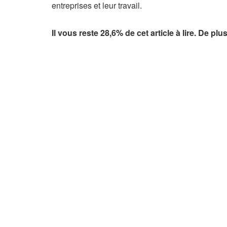
s
entreprises et leur travail.
e
r
Il vous reste 28,6% de cet article à lire. De 
v
é
à
n
o
s
a
b
o
n
n
é
s