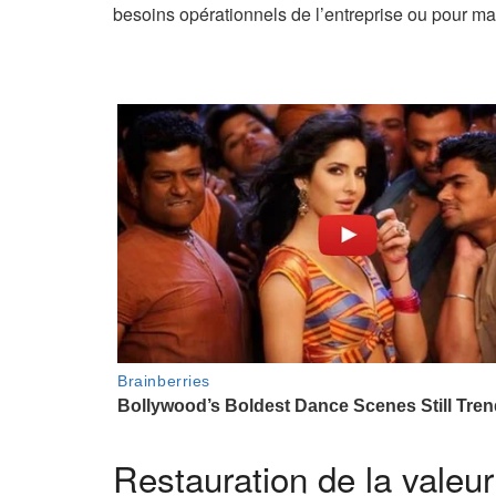
c
besoins opérationnels de l’entreprise ou pour mai
l
e
r
é
s
e
r
v
é
à
n
o
s
a
b
Restauration de la valeur 
o