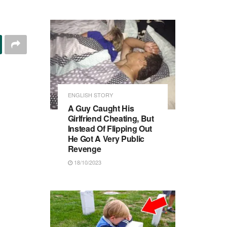
ENGLISH STORY
A Guy Caught His
Girlfriend Cheating, But
Instead Of Flipping Out
He Got A Very Public
Revenge
18/10/2023