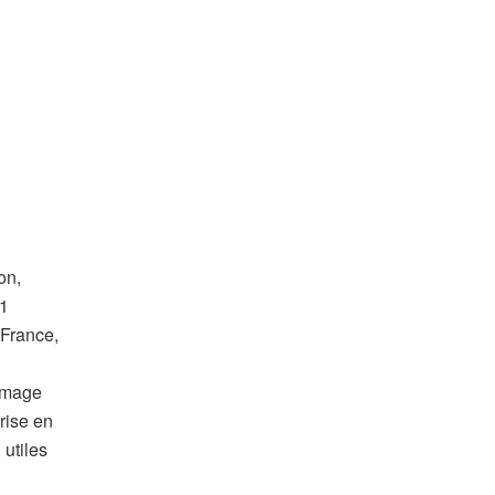
on,
 1
 France,
hômage
rise en
 utiles