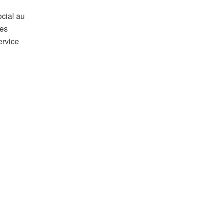
ocial au
les
ervice