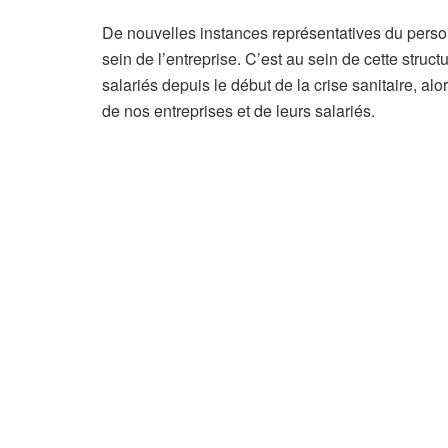
n
n
De nouvelles instances représentatives du personn
é
sein de l’entreprise. C’est au sein de cette stru
s
salariés depuis le début de la crise sanitaire, a
de nos entreprises et de leurs salariés.