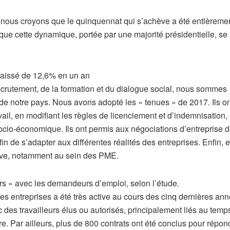
nous croyons que le quinquennat qui s’achève a été entièreme
que cette dynamique, portée par une majorité présidentielle, se
aissé de 12,6% en un an
recrutement, de la formation et du dialogue social, nous sommes
de notre pays. Nous avons adopté les « tenues » de 2017. Ils on
avail, en modifiant les règles de licenciement et d’indemnisation, 
socio-économique. Ils ont permis aux négociations d’entreprise 
n de s’adapter aux différentes réalités des entreprises. Enfin, e
tive, notamment au sein des PME.
rs » avec les demandeurs d’emploi, selon l’étude.
es entreprises a été très active au cours des cinq dernières an
 des travailleurs élus ou autorisés, principalement liés au temp
aire. Par ailleurs, plus de 800 contrats ont été conclus pour répo