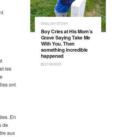
nt
ENGLISH STORY
Boy Cries at His Mom’s
Grave Saying Take Me
With You. Then
something incredible
happened
t
27/06/2023
et les
de
lles ont
nées. En
s de
ndre aux