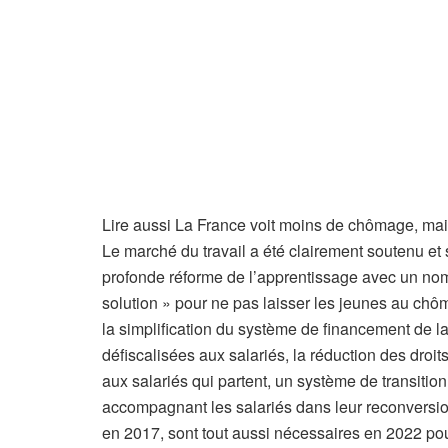
A
Lire aussi
La France voit moins de chômage, mais 
r
Le marché du travail a été clairement soutenu et
t
profonde réforme de l’apprentissage avec un nom
i
solution » pour ne pas laisser les jeunes au chô
c
la simplification du système de financement de la
l
défiscalisées aux salariés, la réduction des droi
e
aux salariés qui partent, un système de transitio
r
accompagnant les salariés dans leur reconversion
é
en 2017, sont tout aussi nécessaires en 2022 pour