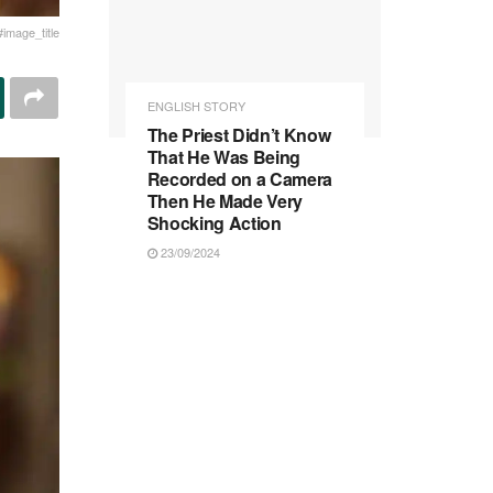
#image_title
ENGLISH STORY
The Priest Didn’t Know
That He Was Being
Recorded on a Camera
Then He Made Very
Shocking Action
23/09/2024