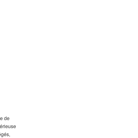
le de
sérieuse
égés,