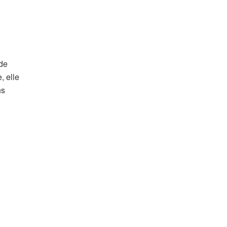
 de
, elle
ns