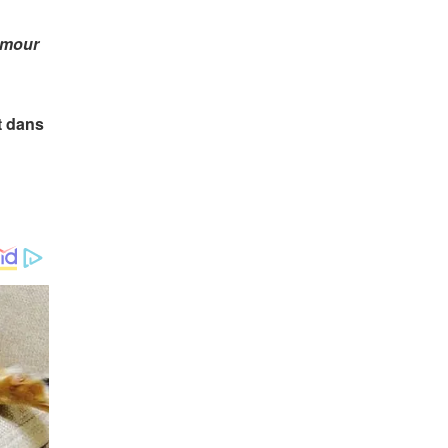
amour
t dans