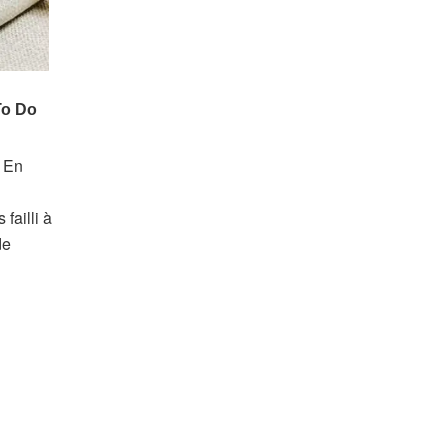
. En
failli à
de