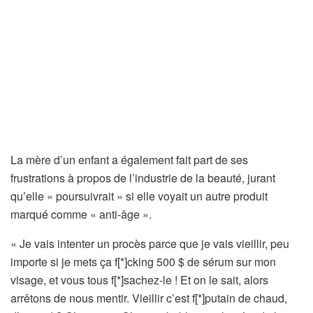
La mère d’un enfant a également fait part de ses
frustrations à propos de l’industrie de la beauté, jurant
qu’elle « poursuivrait » si elle voyait un autre produit
marqué comme « anti-âge ».
« Je vais intenter un procès parce que je vais vieillir, peu
importe si je mets ça f[*]cking 500 $ de sérum sur mon
visage, et vous tous f[*]sachez-le ! Et on le sait, alors
arrêtons de nous mentir. Vieillir c’est f[*]putain de chaud,