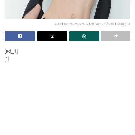
Julia Fox Poursuivra Si Elle Voit Un Autre Produit De
[ad_1]
[*]