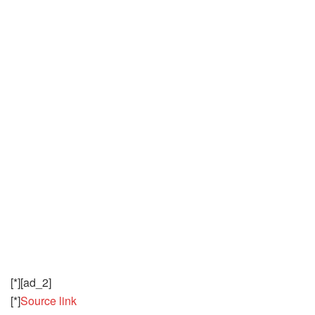
[*][ad_2]
[*]
Source link