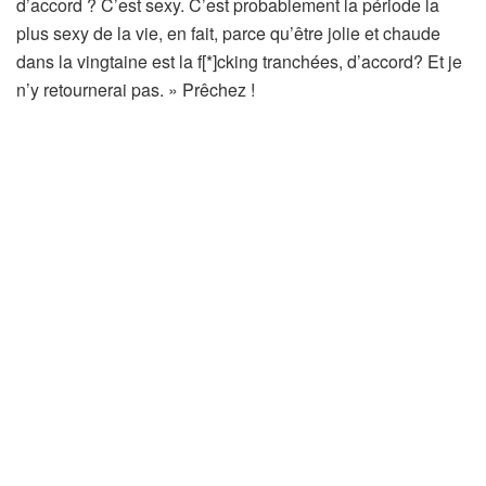
d’accord ? C’est sexy. C’est probablement la période la
plus sexy de la vie, en fait, parce qu’être jolie et chaude
dans la vingtaine est la f[*]cking tranchées, d’accord? Et je
n’y retournerai pas. » Prêchez !