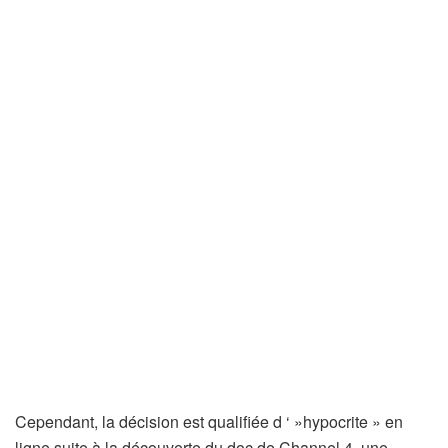
Cependant, la décision est qualifiée d ‘ »hypocrite » en
ligne suite à la découverte du doc ​​de Channel 4. une