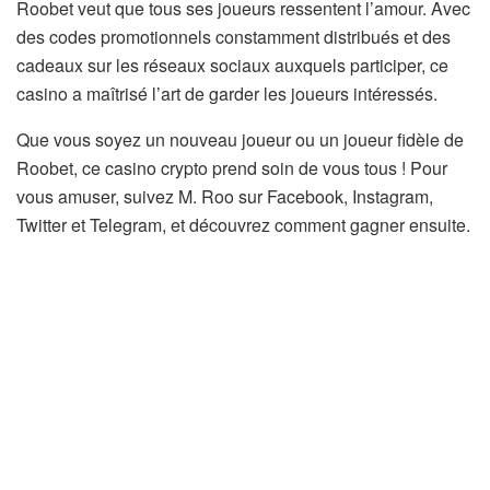
Roobet veut que tous ses joueurs ressentent l’amour. Avec
des codes promotionnels constamment distribués et des
cadeaux sur les réseaux sociaux auxquels participer, ce
casino a maîtrisé l’art de garder les joueurs intéressés.
Que vous soyez un nouveau joueur ou un joueur fidèle de
Roobet, ce casino crypto prend soin de vous tous ! Pour
vous amuser, suivez M. Roo sur Facebook, Instagram,
Twitter et Telegram, et découvrez comment gagner ensuite.