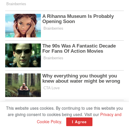
This website uses cookies. By continuing to use this website you
are giving consent to cookies being used. Visit our
Privacy and
Cookie Policy
.
I Agree