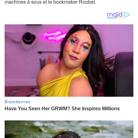
machines à sous et le bookmaker Roobet.