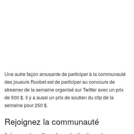
Une autre façon amusante de participer à la communauté
des joueurs Roobet est de participer au concours de
streamer de la semaine organisé sur Twitter avec un prix
de 500 $. Il y a aussi un prix de soutien du clip de la
semaine pour 250 $.
Rejoignez la communauté