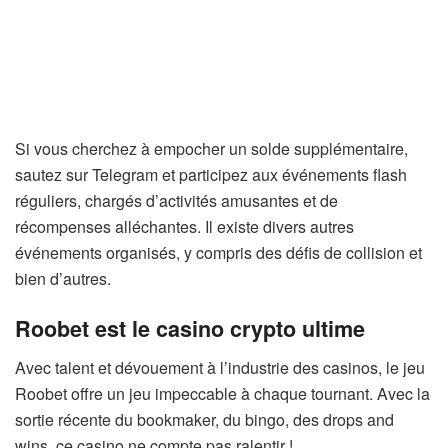
Si vous cherchez à empocher un solde supplémentaire,
sautez sur Telegram et participez aux événements flash
réguliers, chargés d’activités amusantes et de
récompenses alléchantes. Il existe divers autres
événements organisés, y compris des défis de collision et
bien d’autres.
Roobet est le casino crypto ultime
Avec talent et dévouement à l’industrie des casinos, le jeu
Roobet offre un jeu impeccable à chaque tournant. Avec la
sortie récente du bookmaker, du bingo, des drops and
wins, ce casino ne compte pas ralentir !