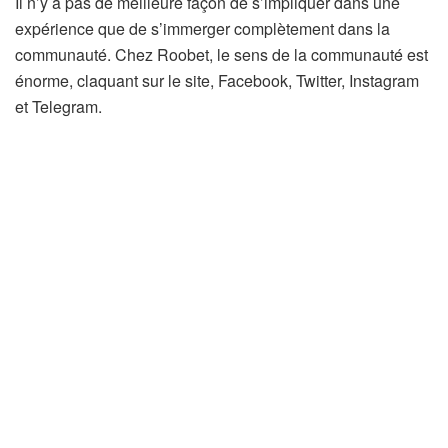
Il n’y a pas de meilleure façon de s’impliquer dans une
expérience que de s’immerger complètement dans la
communauté. Chez Roobet, le sens de la communauté est
énorme, claquant sur le site, Facebook, Twitter, Instagram
et Telegram.