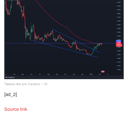
Tableau des prix Cardano – 1D
[ad_2]
Source link